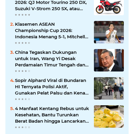
2026: QJ Motor Tourino 250 DX,
Suzuki V-Strom 250 SX, atau
Kawasaki Versys-X 250?
Klasemen ASEAN
Championship Cup 2026:
Indonesia Menang 5-1, Mitchell
Baker Hattrick dan Puncaki Top
Skor
China Tegaskan Dukungan
untuk Iran, Wang Yi Desak
Perdamaian Timur Tengah dan
Soroti Ketegangan dengan AS
Sopir Alphard Viral di Bundaran
HI Ternyata Polisi Aktif,
Gunakan Pelat Palsu dan Kena
Tilang
4 Manfaat Kentang Rebus untuk
Kesehatan, Bantu Turunkan
Berat Badan hingga Lancarkan
Pencernaan