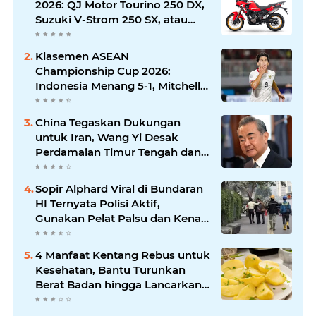
2026: QJ Motor Tourino 250 DX,
Suzuki V-Strom 250 SX, atau
Kawasaki Versys-X 250?
Klasemen ASEAN
Championship Cup 2026:
Indonesia Menang 5-1, Mitchell
Baker Hattrick dan Puncaki Top
Skor
China Tegaskan Dukungan
untuk Iran, Wang Yi Desak
Perdamaian Timur Tengah dan
Soroti Ketegangan dengan AS
Sopir Alphard Viral di Bundaran
HI Ternyata Polisi Aktif,
Gunakan Pelat Palsu dan Kena
Tilang
4 Manfaat Kentang Rebus untuk
Kesehatan, Bantu Turunkan
Berat Badan hingga Lancarkan
Pencernaan