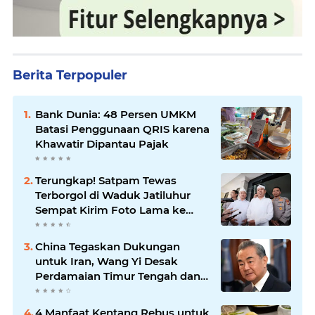
Berita Terpopuler
Bank Dunia: 48 Persen UMKM
Batasi Penggunaan QRIS karena
Khawatir Dipantau Pajak
Terungkap! Satpam Tewas
Terborgol di Waduk Jatiluhur
Sempat Kirim Foto Lama ke
Istri, Dedi Mulyadi Soroti
Kejanggalan
China Tegaskan Dukungan
untuk Iran, Wang Yi Desak
Perdamaian Timur Tengah dan
Soroti Ketegangan dengan AS
4 Manfaat Kentang Rebus untuk