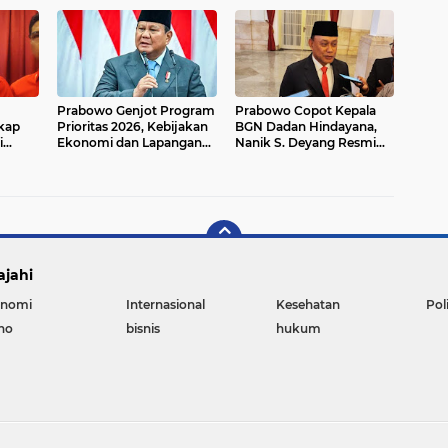
Stabilitas Ekonomi
Prabowo Genjot Program
Prabowo Copot Kepala
kap
Prioritas 2026, Kebijakan
BGN Dadan Hindayana,
i
Ekonomi dan Lapangan
Nanik S. Deyang Resmi
Kerja Jadi Sorotan Publik
Jadi Pengganti
tis
ajahi
nomi
Internasional
Kesehatan
Pol
no
bisnis
hukum
Copyright ©
2026 Bataranews.com