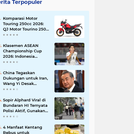
rita Terpopuler
Komparasi Motor
Touring 250cc 2026:
QJ Motor Tourino 250
DX, Suzuki V-Strom
250 SX, atau Kawasaki
Versys-X 250?
Klasemen ASEAN
Championship Cup
2026: Indonesia
Menang 5-1, Mitchell
Baker Hattrick dan
Puncaki Top Skor
China Tegaskan
Dukungan untuk Iran,
Wang Yi Desak
Perdamaian Timur
Tengah dan Soroti
Ketegangan dengan
Sopir Alphard Viral di
AS
Bundaran HI Ternyata
Polisi Aktif, Gunakan
Pelat Palsu dan Kena
Tilang
4 Manfaat Kentang
Rebus untuk