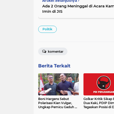
Artikel Selanjutnya
Ada 2 Orang Meninggal di Acara Ka
Imin di JIS
Politik
komentar
Berita Terkait
Boni Hargens Sebut
Golkar Kritik Sikap 
Polarisasi Kian Vulgar,
Dua Kaki, PDIP Dim
Ungkap Pemicu Gaduh di
Tegaskan Posisi di 
Era Pemerintahan
atau Luar Pemerint