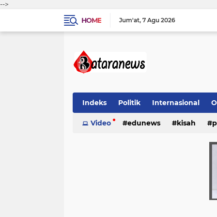
-->
HOME
Jum'at
7 Agu 2026
Indeks
Politik
Internasional
O
Video
edunews
kisah
p