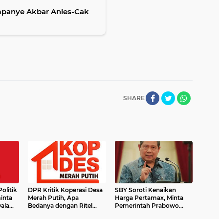
mpanye Akbar Anies-Cak
SHARE
Politik
DPR Kritik Koperasi Desa
SBY Soroti Kenaikan
inta
Merah Putih, Apa
Harga Pertamax, Minta
Dalam
Bedanya dengan Ritel
Pemerintah Prabowo
ahan
Milik Konglomerat?
Lindungi Rakyat dan Jaga