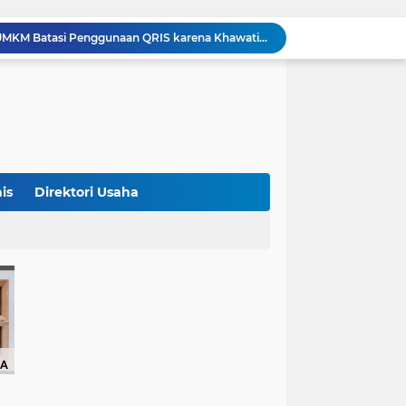
Bank Dunia: 48 Persen UMKM Batasi Penggunaan QRIS karena Khawatir Dipantau Pajak
Terungkap! Satpam Tewas Terborgol di Waduk Jatiluhur Sempat Kirim Foto Lama ke Istri, Dedi Mulyadi Soroti Kejanggalan
Klasemen ASEAN Championship Cup 2026: Indonesia Menang 5-1, Mitchell Baker Hattrick dan Puncaki Top Skor
Polda Metro Jaya Sebut Tuntutan Ganti Rugi Rp206 Juta Roy Suryo Tak Logis, Ini Alasannya
Iran Dikabarkan Incar 400 Rudal Pertahanan Udara China, Benarkah? Ini Penjelasan Lengkapnya
4 Manfaat Kentang Rebus untuk Kesehatan, Bantu Turunkan Berat Badan hingga Lancarkan Pencernaan
Sopir Alphard Viral di Bundaran HI Ternyata Polisi Aktif, Gunakan Pelat Palsu dan Kena Tilang
Barcelona Tikung Real Madrid, Rodri Dikabarkan Pilih Berlabuh ke Camp Nou
is
Direktori Usaha
Persija Jakarta Raih Peringkat Ketiga Piala Presiden 2026 Usai Tundukkan Arema FC 3-1
Studi Ungkap Hampir 270 Ribu Warga Israel Tinggalkan Negaranya Sejak 2023, Akademisi Sebut Situasi Mengkhawatirkan