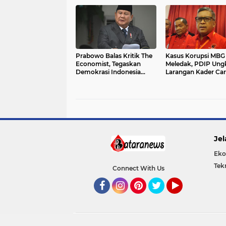
Prabowo
Prabowo Balas Kritik The
Kasus Korupsi MBG
Economist, Tegaskan
Meledak, PDIP Ung
Demokrasi Indonesia
Larangan Kader Car
Tetap Kuat dan Ekonomi
Keuntungan dari
Berjalan Positif
Program Makan Gra
Jel
Eko
Tek
Connect With Us
Facebook
Instagram
Pinterest
Twitter
YouTube