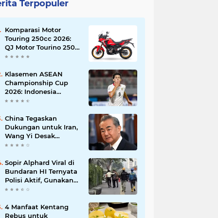
rita Terpopuler
Komparasi Motor
Touring 250cc 2026:
QJ Motor Tourino 250
DX, Suzuki V-Strom
250 SX, atau Kawasaki
Versys-X 250?
Klasemen ASEAN
Championship Cup
2026: Indonesia
Menang 5-1, Mitchell
Baker Hattrick dan
Puncaki Top Skor
China Tegaskan
Dukungan untuk Iran,
Wang Yi Desak
Perdamaian Timur
Tengah dan Soroti
Ketegangan dengan
Sopir Alphard Viral di
AS
Bundaran HI Ternyata
Polisi Aktif, Gunakan
Pelat Palsu dan Kena
Tilang
4 Manfaat Kentang
Rebus untuk