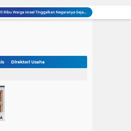
Studi Ungkap Hampir 270 Ribu Warga Israel Tinggalkan Negaranya Sejak 2023, Akademisi Sebut Situasi Mengkhawatirkan
Bank Dunia: 48 Persen UMKM Batasi Penggunaan QRIS karena Khawatir Dipantau Pajak
Terungkap! Satpam Tewas Terborgol di Waduk Jatiluhur Sempat Kirim Foto Lama ke Istri, Dedi Mulyadi Soroti Kejanggalan
Klasemen ASEAN Championship Cup 2026: Indonesia Menang 5-1, Mitchell Baker Hattrick dan Puncaki Top Skor
Polda Metro Jaya Sebut Tuntutan Ganti Rugi Rp206 Juta Roy Suryo Tak Logis, Ini Alasannya
Iran Dikabarkan Incar 400 Rudal Pertahanan Udara China, Benarkah? Ini Penjelasan Lengkapnya
4 Manfaat Kentang Rebus untuk Kesehatan, Bantu Turunkan Berat Badan hingga Lancarkan Pencernaan
Sopir Alphard Viral di Bundaran HI Ternyata Polisi Aktif, Gunakan Pelat Palsu dan Kena Tilang
is
Direktori Usaha
Barcelona Tikung Real Madrid, Rodri Dikabarkan Pilih Berlabuh ke Camp Nou
Persija Jakarta Raih Peringkat Ketiga Piala Presiden 2026 Usai Tundukkan Arema FC 3-1