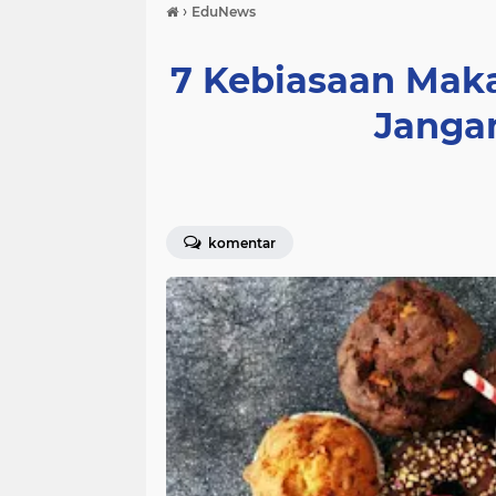
›
EduNews
7 Kebiasaan Maka
Janga
komentar