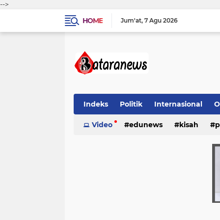
-->
HOME
Jum'at
7 Agu 2026
Indeks
Politik
Internasional
O
Video
edunews
kisah
p