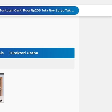
Iran Dikabarkan Incar 400 Rudal Pertahanan Udara China, Benarkah? Ini Penjelasan Lengkapnya
4 Manfaat Kentang Rebus untuk Kesehatan, Bantu Turunkan Berat Badan hingga Lancarkan Pencernaan
Sopir Alphard Viral di Bundaran HI Ternyata Polisi Aktif, Gunakan Pelat Palsu dan Kena Tilang
Barcelona Tikung Real Madrid, Rodri Dikabarkan Pilih Berlabuh ke Camp Nou
Persija Jakarta Raih Peringkat Ketiga Piala Presiden 2026 Usai Tundukkan Arema FC 3-1
Studi Ungkap Hampir 270 Ribu Warga Israel Tinggalkan Negaranya Sejak 2023, Akademisi Sebut Situasi Mengkhawatirkan
Bank Dunia: 48 Persen UMKM Batasi Penggunaan QRIS karena Khawatir Dipantau Pajak
Terungkap! Satpam Tewas Terborgol di Waduk Jatiluhur Sempat Kirim Foto Lama ke Istri, Dedi Mulyadi Soroti Kejanggalan
is
Direktori Usaha
Klasemen ASEAN Championship Cup 2026: Indonesia Menang 5-1, Mitchell Baker Hattrick dan Puncaki Top Skor
Polda Metro Jaya Sebut Tuntutan Ganti Rugi Rp206 Juta Roy Suryo Tak Logis, Ini Alasannya