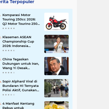
rita Terpopuler
Komparasi Motor
Touring 250cc 2026:
QJ Motor Tourino 250
DX, Suzuki V-Strom
250 SX, atau Kawasaki
Versys-X 250?
Klasemen ASEAN
Championship Cup
2026: Indonesia
Menang 5-1, Mitchell
Baker Hattrick dan
Puncaki Top Skor
China Tegaskan
Dukungan untuk Iran,
Wang Yi Desak
Perdamaian Timur
Tengah dan Soroti
Ketegangan dengan
Sopir Alphard Viral di
AS
Bundaran HI Ternyata
Polisi Aktif, Gunakan
Pelat Palsu dan Kena
Tilang
4 Manfaat Kentang
Rebus untuk