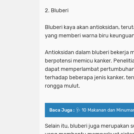
2. Bluberi
Bluberi kaya akan antioksidan, ter
yang memberi warna biru keunguan 
Antioksidan dalam bluberi bekerja m
berpotensi memicu kanker. Penelit
dapat memperlambat pertumbuhan 
terhadap beberapa jenis kanker, te
rongga mulut.
Baca Juga :
🩺 10 Makanan dan Minuman
Selain itu, bluberi juga merupakan s