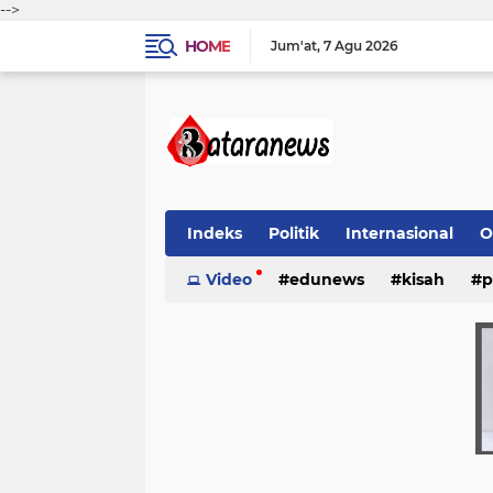
-->
HOME
Jum'at
7 Agu 2026
Indeks
Politik
Internasional
O
Video
edunews
kisah
p