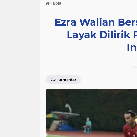
›
Bola
Ezra Walian Ber
Layak Dilirik
I
D
komentar