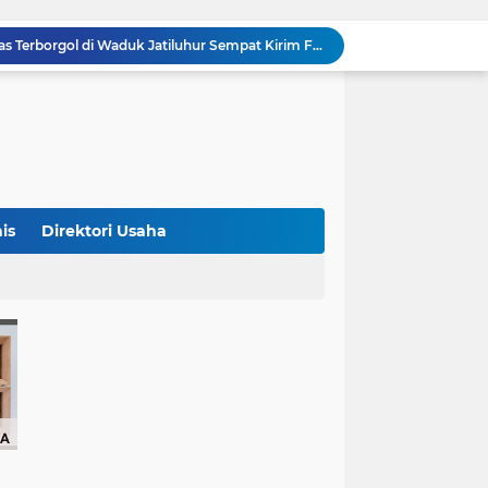
Klasemen ASEAN Championship Cup 2026: Indonesia Menang 5-1, Mitchell Baker Hattrick dan Puncaki Top Skor
Polda Metro Jaya Sebut Tuntutan Ganti Rugi Rp206 Juta Roy Suryo Tak Logis, Ini Alasannya
Iran Dikabarkan Incar 400 Rudal Pertahanan Udara China, Benarkah? Ini Penjelasan Lengkapnya
4 Manfaat Kentang Rebus untuk Kesehatan, Bantu Turunkan Berat Badan hingga Lancarkan Pencernaan
Sopir Alphard Viral di Bundaran HI Ternyata Polisi Aktif, Gunakan Pelat Palsu dan Kena Tilang
China Tegaskan Dukungan untuk Iran, Wang Yi Desak Perdamaian Timur Tengah dan Soroti Ketegangan dengan AS
9 Momen Paling Berkesan di Piala Dunia 2026, Rekor Mbappe hingga Dominasi Spanyol Jadi Sorotan
Harga Emas Turun, Saat Tepat Beli? Ini 4 Strategi Investasi yang Disarankan Pegadaian
is
Direktori Usaha
Bank Dunia: 48 Persen UMKM Batasi Penggunaan QRIS karena Khawatir Dipantau Pajak
Terungkap! Satpam Tewas Terborgol di Waduk Jatiluhur Sempat Kirim Foto Lama ke Istri, Dedi Mulyadi Soroti Kejanggalan