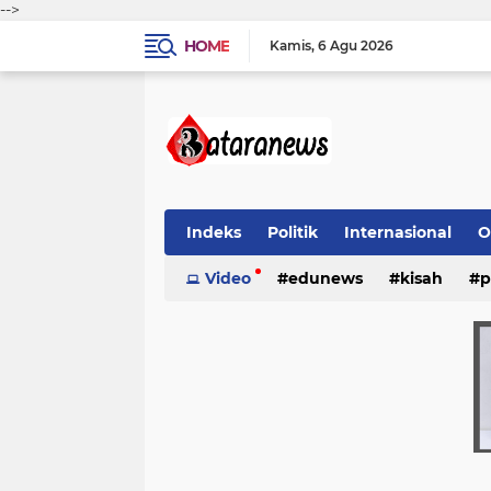
-->
HOME
Kamis
6 Agu 2026
Indeks
Politik
Internasional
O
Video
edunews
kisah
p