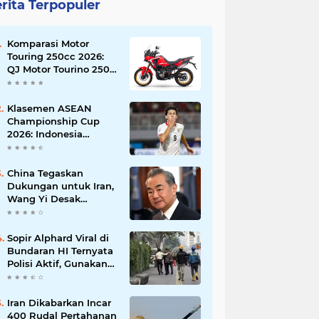
rita Terpopuler
Komparasi Motor
Touring 250cc 2026:
QJ Motor Tourino 250
DX, Suzuki V-Strom
250 SX, atau Kawasaki
Versys-X 250?
Klasemen ASEAN
Championship Cup
2026: Indonesia
Menang 5-1, Mitchell
Baker Hattrick dan
Puncaki Top Skor
China Tegaskan
Dukungan untuk Iran,
Wang Yi Desak
Perdamaian Timur
Tengah dan Soroti
Ketegangan dengan
Sopir Alphard Viral di
AS
Bundaran HI Ternyata
Polisi Aktif, Gunakan
Pelat Palsu dan Kena
Tilang
Iran Dikabarkan Incar
400 Rudal Pertahanan