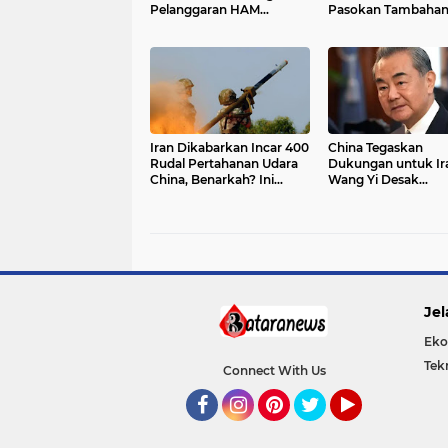
Pelanggaran HAM
Pasokan Tambahan 
Menguat
Rusia
Iran Dikabarkan Incar 400
China Tegaskan
Rudal Pertahanan Udara
Dukungan untuk Ir
China, Benarkah? Ini
Wang Yi Desak
Penjelasan Lengkapnya
Perdamaian Timur
Tengah dan Soroti
Ketegangan denga
Jel
Eko
Tek
Connect With Us
Facebook
Instagram
Pinterest
Twitter
YouTube