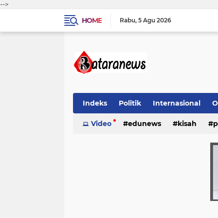
-->
HOME
Rabu
5 Agu 2026
Indeks
Politik
Internasional
O
Video
edunews
kisah
p