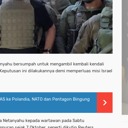
tanyahu bersumpah untuk mengambil kembali kendali
 Keputusan ini dilakukannya demi memperluas misi Israel
 AS ke Polandia, NATO dan Pentagon Bingung
ta Netanyahu kepada wartawan pada Sabtu
ran sejak 7 Oktober, seperti dikutip Reuters.