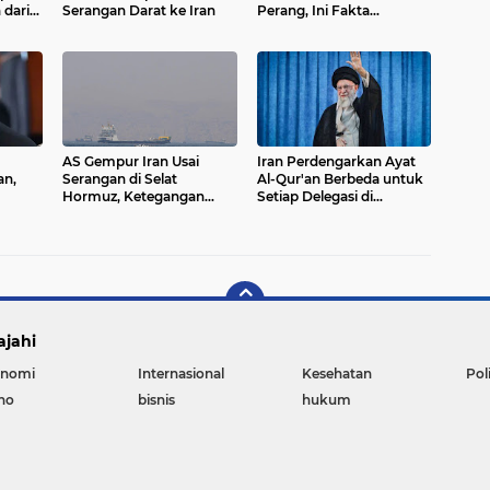
dari
Serangan Darat ke Iran
Perang, Ini Fakta
Sebenarnya
AS Gempur Iran Usai
Iran Perdengarkan Ayat
an,
Serangan di Selat
Al-Qur'an Berbeda untuk
Hormuz, Ketegangan
Setiap Delegasi di
Timur Tengah Kembali
Pemakaman Ali
Memanas
Khamenei, Ini Makna
n AS
yang Diperdebatkan
ajahi
nomi
Internasional
Kesehatan
Pol
no
bisnis
hukum