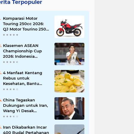
rita Terpopuler
Komparasi Motor
Touring 250cc 2026:
QJ Motor Tourino 250
DX, Suzuki V-Strom
250 SX, atau Kawasaki
Versys-X 250?
Klasemen ASEAN
Championship Cup
2026: Indonesia
Menang 5-1, Mitchell
Baker Hattrick dan
Puncaki Top Skor
4 Manfaat Kentang
Rebus untuk
Kesehatan, Bantu
Turunkan Berat Badan
hingga Lancarkan
Pencernaan
China Tegaskan
Dukungan untuk Iran,
Wang Yi Desak
Perdamaian Timur
Tengah dan Soroti
Ketegangan dengan
Iran Dikabarkan Incar
AS
400 Rudal Pertahanan