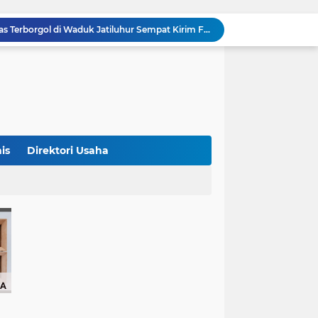
Terungkap! Satpam Tewas Terborgol di Waduk Jatiluhur Sempat Kirim Foto Lama ke Istri, Dedi Mulyadi Soroti Kejanggalan
Klasemen ASEAN Championship Cup 2026: Indonesia Menang 5-1, Mitchell Baker Hattrick dan Puncaki Top Skor
Polda Metro Jaya Sebut Tuntutan Ganti Rugi Rp206 Juta Roy Suryo Tak Logis, Ini Alasannya
Iran Dikabarkan Incar 400 Rudal Pertahanan Udara China, Benarkah? Ini Penjelasan Lengkapnya
4 Manfaat Kentang Rebus untuk Kesehatan, Bantu Turunkan Berat Badan hingga Lancarkan Pencernaan
Sopir Alphard Viral di Bundaran HI Ternyata Polisi Aktif, Gunakan Pelat Palsu dan Kena Tilang
China Tegaskan Dukungan untuk Iran, Wang Yi Desak Perdamaian Timur Tengah dan Soroti Ketegangan dengan AS
9 Momen Paling Berkesan di Piala Dunia 2026, Rekor Mbappe hingga Dominasi Spanyol Jadi Sorotan
is
Direktori Usaha
Harga Emas Turun, Saat Tepat Beli? Ini 4 Strategi Investasi yang Disarankan Pegadaian
Bank Dunia: 48 Persen UMKM Batasi Penggunaan QRIS karena Khawatir Dipantau Pajak