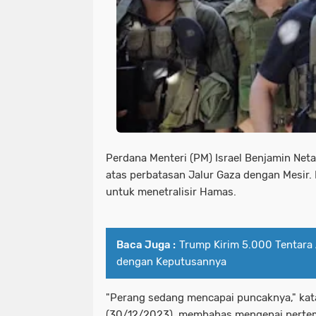
Perdana Menteri (PM) Israel Benjamin Ne
atas perbatasan Jalur Gaza dengan Mesir.
untuk menetralisir Hamas.
Baca Juga :
Trump Kirim 5.000 Tentara
dengan Keputusannya
"Perang sedang mencapai puncaknya," ka
(30/12/2023), membahas mengenai pertempu