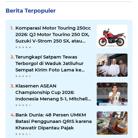
Berita Terpopuler
Komparasi Motor Touring 250cc
2026: QJ Motor Tourino 250 DX,
Suzuki V-Strom 250 SX, atau
Kawasaki Versys-X 250?
Terungkap! Satpam Tewas
Terborgol di Waduk Jatiluhur
Sempat Kirim Foto Lama ke
Istri, Dedi Mulyadi Soroti
Kejanggalan
Klasemen ASEAN
Championship Cup 2026:
Indonesia Menang 5-1, Mitchell
Baker Hattrick dan Puncaki Top
Skor
Bank Dunia: 48 Persen UMKM
Batasi Penggunaan QRIS karena
Khawatir Dipantau Pajak