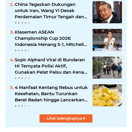
China Tegaskan Dukungan
untuk Iran, Wang Yi Desak
Perdamaian Timur Tengah dan
Soroti Ketegangan dengan AS
Klasemen ASEAN
Championship Cup 2026:
Indonesia Menang 5-1, Mitchell
Baker Hattrick dan Puncaki Top
Skor
Sopir Alphard Viral di Bundaran
HI Ternyata Polisi Aktif,
Gunakan Pelat Palsu dan Kena
Tilang
4 Manfaat Kentang Rebus untuk
Kesehatan, Bantu Turunkan
Berat Badan hingga Lancarkan
Pencernaan
Lihat Selengkapnya