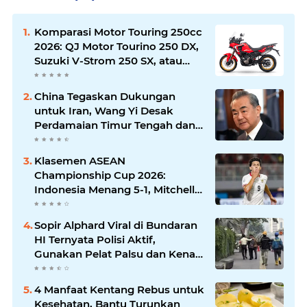
Komparasi Motor Touring 250cc
2026: QJ Motor Tourino 250 DX,
Suzuki V-Strom 250 SX, atau
Kawasaki Versys-X 250?
China Tegaskan Dukungan
untuk Iran, Wang Yi Desak
Perdamaian Timur Tengah dan
Soroti Ketegangan dengan AS
Klasemen ASEAN
Championship Cup 2026:
Indonesia Menang 5-1, Mitchell
Baker Hattrick dan Puncaki Top
Skor
Sopir Alphard Viral di Bundaran
HI Ternyata Polisi Aktif,
Gunakan Pelat Palsu dan Kena
Tilang
4 Manfaat Kentang Rebus untuk
Kesehatan, Bantu Turunkan