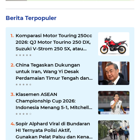
Berita Terpopuler
Komparasi Motor Touring 250cc
2026: QJ Motor Tourino 250 DX,
Suzuki V-Strom 250 SX, atau
Kawasaki Versys-X 250?
China Tegaskan Dukungan
untuk Iran, Wang Yi Desak
Perdamaian Timur Tengah dan
Soroti Ketegangan dengan AS
Klasemen ASEAN
Championship Cup 2026:
Indonesia Menang 5-1, Mitchell
Baker Hattrick dan Puncaki Top
Skor
Sopir Alphard Viral di Bundaran
HI Ternyata Polisi Aktif,
Gunakan Pelat Palsu dan Kena