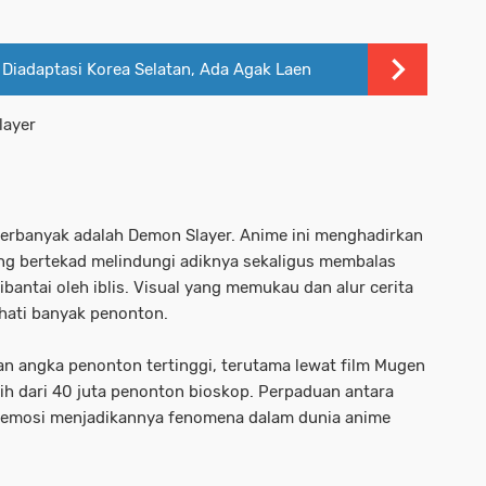
 Diadaptasi Korea Selatan, Ada Agak Laen
layer
terbanyak adalah Demon Slayer. Anime ini menghadirkan
ng bertekad melindungi adiknya sekaligus membalas
antai oleh iblis. Visual yang memukau dan alur cerita
hati banyak penonton.
an angka penonton tertinggi, terutama lewat film Mugen
ih dari 40 juta penonton bioskop. Perpaduan antara
an emosi menjadikannya fenomena dalam dunia anime