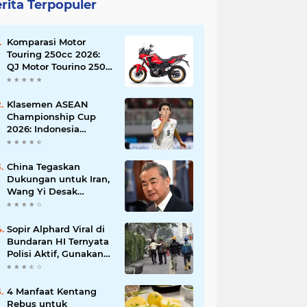
rita Terpopuler
Komparasi Motor
Touring 250cc 2026:
QJ Motor Tourino 250
DX, Suzuki V-Strom
250 SX, atau Kawasaki
Versys-X 250?
Klasemen ASEAN
Championship Cup
2026: Indonesia
Menang 5-1, Mitchell
Baker Hattrick dan
Puncaki Top Skor
China Tegaskan
Dukungan untuk Iran,
Wang Yi Desak
Perdamaian Timur
Tengah dan Soroti
Ketegangan dengan
Sopir Alphard Viral di
AS
Bundaran HI Ternyata
Polisi Aktif, Gunakan
Pelat Palsu dan Kena
Tilang
4 Manfaat Kentang
Rebus untuk