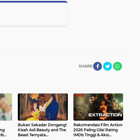
SHARE
Bukan Sekadar Dongeng!
Rekomendasi Film Action
ang
Kisah Asli Beauty and The
2026 Paling Gila! Rating
ib
Beast Ternyata
IMDb Tinggi & Aksi
Menyedihkan
Nonstop