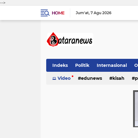
-->
HOME
Jum'at
7 Agu 2026
Indeks
Politik
Internasional
O
Video
edunews
kisah
p