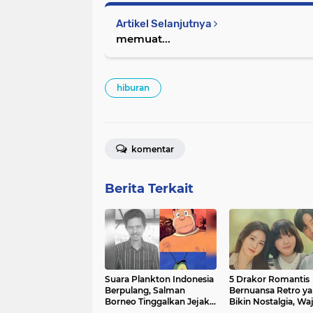
Artikel Selanjutnya
memuat...
hiburan
komentar
Berita Terkait
Suara Plankton Indonesia
5 Drakor Romantis
Berpulang, Salman
Bernuansa Retro y
Borneo Tinggalkan Jejak
Bikin Nostalgia, Waj
Ikonik
Ditonton!