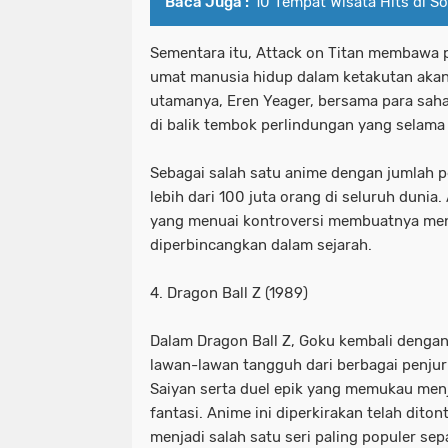
Baca Juga :
10 Tempat Wisata Hits di S
Sementara itu, Attack on Titan membawa 
umat manusia hidup dalam ketakutan aka
utamanya, Eren Yeager, bersama para sah
di balik tembok perlindungan yang selama
Sebagai salah satu anime dengan jumlah pe
lebih dari 100 juta orang di seluruh dunia.
yang menuai kontroversi membuatnya menj
diperbincangkan dalam sejarah.
4. Dragon Ball Z (1989)
Dalam Dragon Ball Z, Goku kembali denga
lawan-lawan tangguh dari berbagai penjur
Saiyan serta duel epik yang memukau menj
fantasi. Anime ini diperkirakan telah diton
menjadi salah satu seri paling populer se