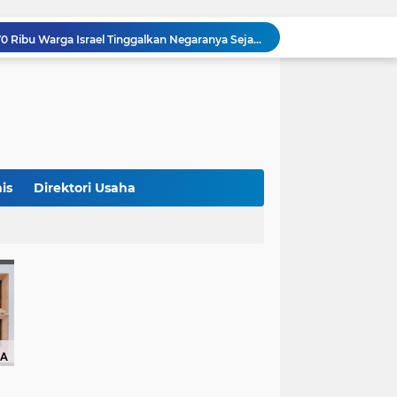
Studi Ungkap Hampir 270 Ribu Warga Israel Tinggalkan Negaranya Sejak 2023, Akademisi Sebut Situasi Mengkhawatirkan
Bank Dunia: 48 Persen UMKM Batasi Penggunaan QRIS karena Khawatir Dipantau Pajak
Terungkap! Satpam Tewas Terborgol di Waduk Jatiluhur Sempat Kirim Foto Lama ke Istri, Dedi Mulyadi Soroti Kejanggalan
Klasemen ASEAN Championship Cup 2026: Indonesia Menang 5-1, Mitchell Baker Hattrick dan Puncaki Top Skor
Polda Metro Jaya Sebut Tuntutan Ganti Rugi Rp206 Juta Roy Suryo Tak Logis, Ini Alasannya
Iran Dikabarkan Incar 400 Rudal Pertahanan Udara China, Benarkah? Ini Penjelasan Lengkapnya
4 Manfaat Kentang Rebus untuk Kesehatan, Bantu Turunkan Berat Badan hingga Lancarkan Pencernaan
Sopir Alphard Viral di Bundaran HI Ternyata Polisi Aktif, Gunakan Pelat Palsu dan Kena Tilang
is
Direktori Usaha
Barcelona Tikung Real Madrid, Rodri Dikabarkan Pilih Berlabuh ke Camp Nou
Persija Jakarta Raih Peringkat Ketiga Piala Presiden 2026 Usai Tundukkan Arema FC 3-1