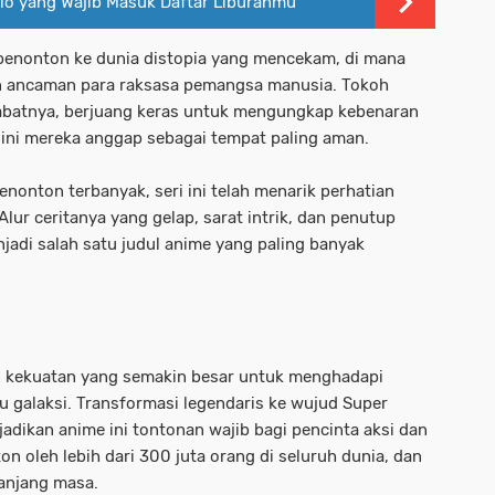
olo yang Wajib Masuk Daftar Liburanmu
penonton ke dunia distopia yang mencekam, di mana
n ancaman para raksasa pemangsa manusia. Tokoh
abatnya, berjuang keras untuk mengungkap kebenaran
 ini mereka anggap sebagai tempat paling aman.
nonton terbanyak, seri ini telah menarik perhatian
 Alur ceritanya yang gelap, sarat intrik, dan penutup
adi salah satu judul anime yang paling banyak
n kekuatan yang semakin besar untuk menghadapi
u galaksi. Transformasi legendaris ke wujud Super
adikan anime ini tontonan wajib bagi pencinta aksi dan
ton oleh lebih dari 300 juta orang di seluruh dunia, dan
panjang masa.