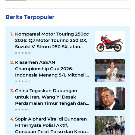
Berita Terpopuler
Komparasi Motor Touring 250cc
2026: QJ Motor Tourino 250 DX,
Suzuki V-Strom 250 SX, atau
Kawasaki Versys-X 250?
Klasemen ASEAN
Championship Cup 2026:
Indonesia Menang 5-1, Mitchell
Baker Hattrick dan Puncaki Top
Skor
China Tegaskan Dukungan
untuk Iran, Wang Yi Desak
Perdamaian Timur Tengah dan
Soroti Ketegangan dengan AS
Sopir Alphard Viral di Bundaran
HI Ternyata Polisi Aktif,
Gunakan Pelat Palsu dan Kena