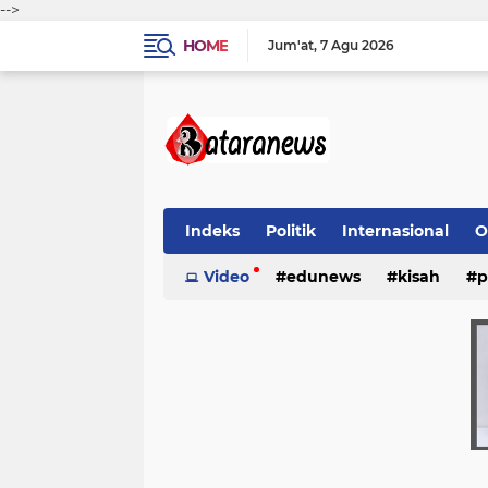
-->
HOME
Jum'at
7 Agu 2026
Indeks
Politik
Internasional
O
Video
edunews
kisah
p