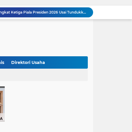
Studi Ungkap Hampir 270 Ribu Warga Israel Tinggalkan Negaranya Sejak 2023, Akademisi Sebut Situasi Mengkhawatirkan
Bank Dunia: 48 Persen UMKM Batasi Penggunaan QRIS karena Khawatir Dipantau Pajak
Terungkap! Satpam Tewas Terborgol di Waduk Jatiluhur Sempat Kirim Foto Lama ke Istri, Dedi Mulyadi Soroti Kejanggalan
Klasemen ASEAN Championship Cup 2026: Indonesia Menang 5-1, Mitchell Baker Hattrick dan Puncaki Top Skor
Polda Metro Jaya Sebut Tuntutan Ganti Rugi Rp206 Juta Roy Suryo Tak Logis, Ini Alasannya
Iran Dikabarkan Incar 400 Rudal Pertahanan Udara China, Benarkah? Ini Penjelasan Lengkapnya
4 Manfaat Kentang Rebus untuk Kesehatan, Bantu Turunkan Berat Badan hingga Lancarkan Pencernaan
Sopir Alphard Viral di Bundaran HI Ternyata Polisi Aktif, Gunakan Pelat Palsu dan Kena Tilang
is
Direktori Usaha
Barcelona Tikung Real Madrid, Rodri Dikabarkan Pilih Berlabuh ke Camp Nou
Persija Jakarta Raih Peringkat Ketiga Piala Presiden 2026 Usai Tundukkan Arema FC 3-1