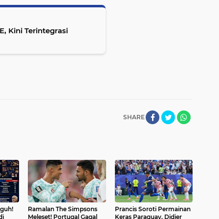
 Kini Terintegrasi
SHARE
gguh!
Ramalan The Simpsons
Prancis Soroti Permainan
di
Meleset! Portugal Gagal
Keras Paraguay, Didier