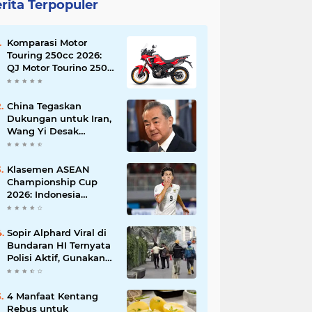
rita Terpopuler
Komparasi Motor
Touring 250cc 2026:
QJ Motor Tourino 250
DX, Suzuki V-Strom
250 SX, atau Kawasaki
Versys-X 250?
China Tegaskan
Dukungan untuk Iran,
Wang Yi Desak
Perdamaian Timur
Tengah dan Soroti
Ketegangan dengan
Klasemen ASEAN
AS
Championship Cup
2026: Indonesia
Menang 5-1, Mitchell
Baker Hattrick dan
Puncaki Top Skor
Sopir Alphard Viral di
Bundaran HI Ternyata
Polisi Aktif, Gunakan
Pelat Palsu dan Kena
Tilang
4 Manfaat Kentang
Rebus untuk