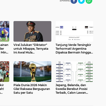
SHARE
mainan
Viral Julukan "Diktator"
Tanjung Verde Tersingkir
ier
untuk Mbappe, Ternyata
Terhormat! Argentina
 Minta
Ini Awal Mula
Dipaksa Bermain hingga
lian
Kemunculannya
Extra Time di Piala Dunia
2026
kir
Piala Dunia 2026 Makin
Jepang, Belanda, dan
ah!
Gila! Raksasa Berguguran
Swedia Berebut Posisi
n
Satu per Satu
Terbaik, Calon Lawan
g
Berat Menanti di 32 Besar
Piala