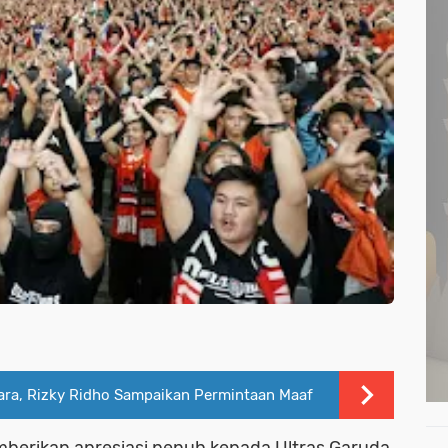
uara, Rizky Ridho Sampaikan Permintaan Maaf
mberikan apresiasi penuh kepada Ultras Garuda