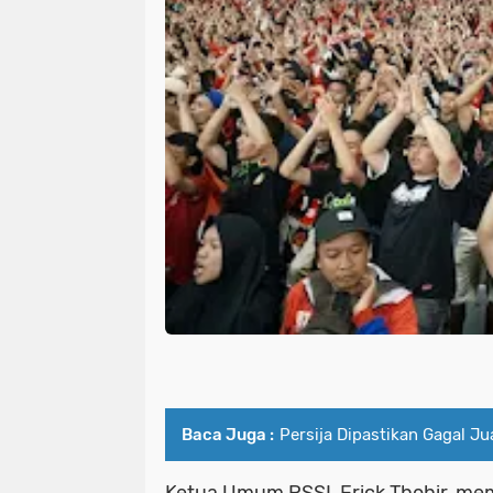
Baca Juga :
Persija Dipastikan Gagal J
Ketua Umum PSSI, Erick Thohir, me