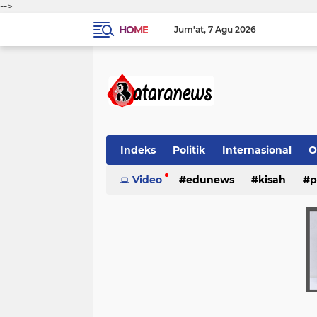
-->
HOME
Jum'at
7 Agu 2026
Indeks
Politik
Internasional
O
Video
edunews
kisah
p