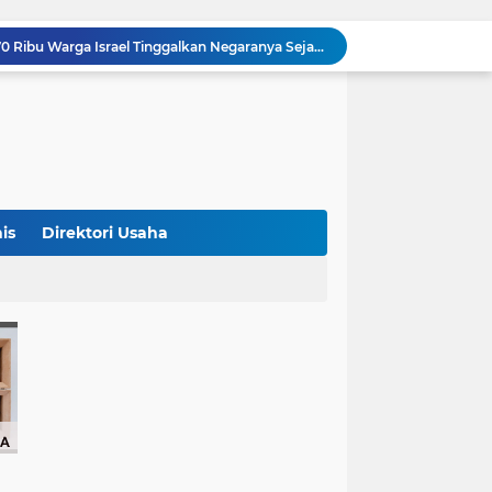
Studi Ungkap Hampir 270 Ribu Warga Israel Tinggalkan Negaranya Sejak 2023, Akademisi Sebut Situasi Mengkhawatirkan
Bank Dunia: 48 Persen UMKM Batasi Penggunaan QRIS karena Khawatir Dipantau Pajak
Terungkap! Satpam Tewas Terborgol di Waduk Jatiluhur Sempat Kirim Foto Lama ke Istri, Dedi Mulyadi Soroti Kejanggalan
Klasemen ASEAN Championship Cup 2026: Indonesia Menang 5-1, Mitchell Baker Hattrick dan Puncaki Top Skor
Polda Metro Jaya Sebut Tuntutan Ganti Rugi Rp206 Juta Roy Suryo Tak Logis, Ini Alasannya
Iran Dikabarkan Incar 400 Rudal Pertahanan Udara China, Benarkah? Ini Penjelasan Lengkapnya
4 Manfaat Kentang Rebus untuk Kesehatan, Bantu Turunkan Berat Badan hingga Lancarkan Pencernaan
Sopir Alphard Viral di Bundaran HI Ternyata Polisi Aktif, Gunakan Pelat Palsu dan Kena Tilang
is
Direktori Usaha
Barcelona Tikung Real Madrid, Rodri Dikabarkan Pilih Berlabuh ke Camp Nou
Persija Jakarta Raih Peringkat Ketiga Piala Presiden 2026 Usai Tundukkan Arema FC 3-1