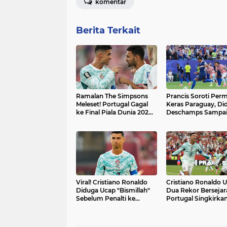
komentar
Berita Terkait
Ramalan The Simpsons
Prancis Soroti Per
Meleset! Portugal Gagal
Keras Paraguay, Did
ke Final Piala Dunia 2026
Deschamps Sampai
Usai Disingkirkan Spanyol
Pemain Lindungi Ky
Mbappe
Viral! Cristiano Ronaldo
Cristiano Ronaldo U
Diduga Ucap "Bismillah"
Dua Rekor Bersejar
Sebelum Penalti ke
Portugal Singkirka
Gawang Kroasia, Begini
Kroasia dan Tantan
Faktanya
Spanyol di 16 Besar 
Dunia 2026