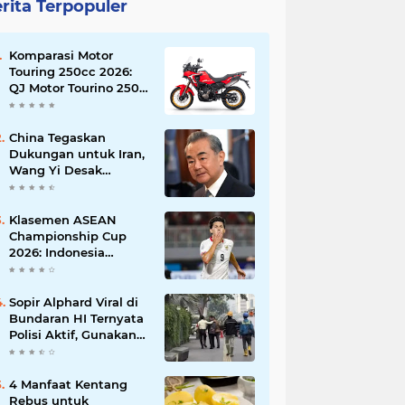
rita Terpopuler
Komparasi Motor
Touring 250cc 2026:
QJ Motor Tourino 250
DX, Suzuki V-Strom
250 SX, atau Kawasaki
Versys-X 250?
China Tegaskan
Dukungan untuk Iran,
Wang Yi Desak
Perdamaian Timur
Tengah dan Soroti
Ketegangan dengan
Klasemen ASEAN
AS
Championship Cup
2026: Indonesia
Menang 5-1, Mitchell
Baker Hattrick dan
Puncaki Top Skor
Sopir Alphard Viral di
Bundaran HI Ternyata
Polisi Aktif, Gunakan
Pelat Palsu dan Kena
Tilang
4 Manfaat Kentang
Rebus untuk