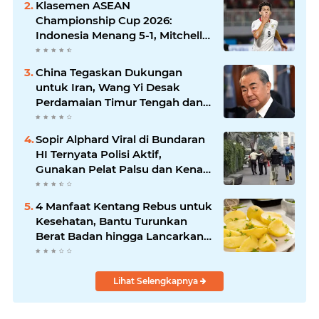
Klasemen ASEAN
Championship Cup 2026:
Indonesia Menang 5-1, Mitchell
Baker Hattrick dan Puncaki Top
Skor
China Tegaskan Dukungan
untuk Iran, Wang Yi Desak
Perdamaian Timur Tengah dan
Soroti Ketegangan dengan AS
Sopir Alphard Viral di Bundaran
HI Ternyata Polisi Aktif,
Gunakan Pelat Palsu dan Kena
Tilang
4 Manfaat Kentang Rebus untuk
Kesehatan, Bantu Turunkan
Berat Badan hingga Lancarkan
Pencernaan
Lihat Selengkapnya