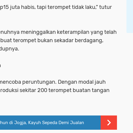
15 juta habis, tapi terompet tidak laku,” tutur
epenuhnya meninggalkan keterampilan yang telah
embuat terompet bukan sekadar berdagang,
idupnya.
a
 mencoba peruntungan. Dengan modal jauh
emproduksi sekitar 200 terompet buatan tangan
Tahun di Jogja, Kayuh Sepeda Demi Jualan