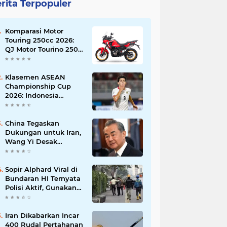
rita Terpopuler
Komparasi Motor
Touring 250cc 2026:
QJ Motor Tourino 250
DX, Suzuki V-Strom
250 SX, atau Kawasaki
Versys-X 250?
Klasemen ASEAN
Championship Cup
2026: Indonesia
Menang 5-1, Mitchell
Baker Hattrick dan
Puncaki Top Skor
China Tegaskan
Dukungan untuk Iran,
Wang Yi Desak
Perdamaian Timur
Tengah dan Soroti
Ketegangan dengan
Sopir Alphard Viral di
AS
Bundaran HI Ternyata
Polisi Aktif, Gunakan
Pelat Palsu dan Kena
Tilang
Iran Dikabarkan Incar
400 Rudal Pertahanan