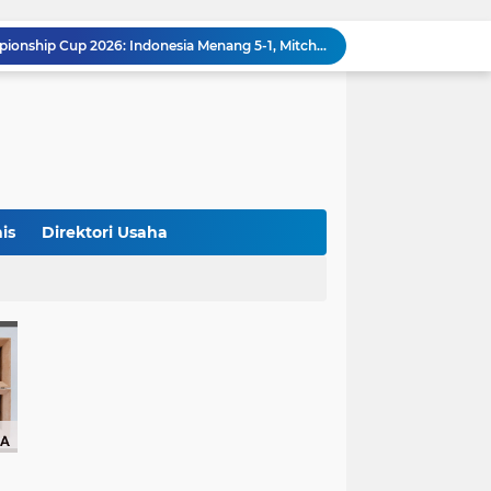
Klasemen ASEAN Championship Cup 2026: Indonesia Menang 5-1, Mitchell Baker Hattrick dan Puncaki Top Skor
Polda Metro Jaya Sebut Tuntutan Ganti Rugi Rp206 Juta Roy Suryo Tak Logis, Ini Alasannya
Iran Dikabarkan Incar 400 Rudal Pertahanan Udara China, Benarkah? Ini Penjelasan Lengkapnya
4 Manfaat Kentang Rebus untuk Kesehatan, Bantu Turunkan Berat Badan hingga Lancarkan Pencernaan
Sopir Alphard Viral di Bundaran HI Ternyata Polisi Aktif, Gunakan Pelat Palsu dan Kena Tilang
China Tegaskan Dukungan untuk Iran, Wang Yi Desak Perdamaian Timur Tengah dan Soroti Ketegangan dengan AS
9 Momen Paling Berkesan di Piala Dunia 2026, Rekor Mbappe hingga Dominasi Spanyol Jadi Sorotan
Harga Emas Turun, Saat Tepat Beli? Ini 4 Strategi Investasi yang Disarankan Pegadaian
is
Direktori Usaha
Bank Dunia: 48 Persen UMKM Batasi Penggunaan QRIS karena Khawatir Dipantau Pajak
Terungkap! Satpam Tewas Terborgol di Waduk Jatiluhur Sempat Kirim Foto Lama ke Istri, Dedi Mulyadi Soroti Kejanggalan