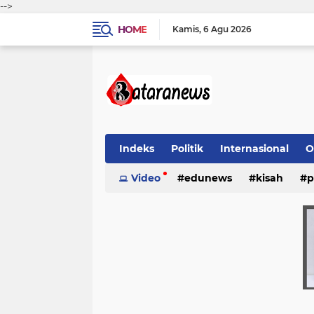
-->
HOME
Kamis
6 Agu 2026
Indeks
Politik
Internasional
O
Video
edunews
kisah
p