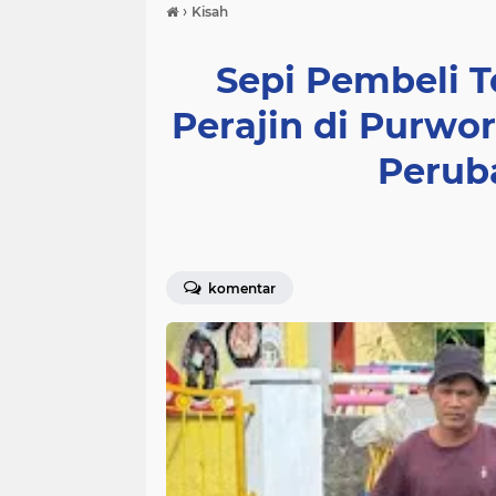
›
Kisah
Sepi Pembeli 
Perajin di Purwo
Perub
komentar