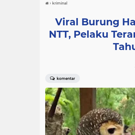
›
kriminal
Viral Burung H
NTT, Pelaku Ter
Tah
komentar