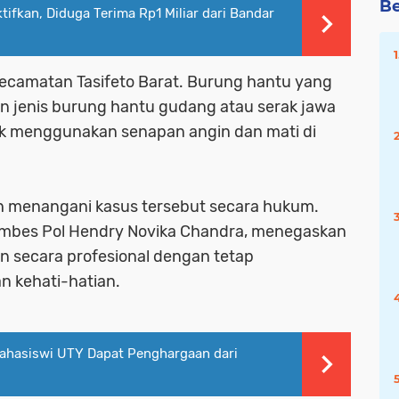
Be
ifkan, Diduga Terima Rp1 Miliar dari Bandar
, Kecamatan Tasifeto Barat. Burung hantu yang
n jenis burung hantu gudang atau serak jawa
bak menggunakan senapan angin dan mati di
gah menangani kasus tersebut secara hukum.
ombes Pol Hendry Novika Chandra, menegaskan
 secara profesional dengan tetap
n kehati-hatian.
Mahasiswi UTY Dapat Penghargaan dari