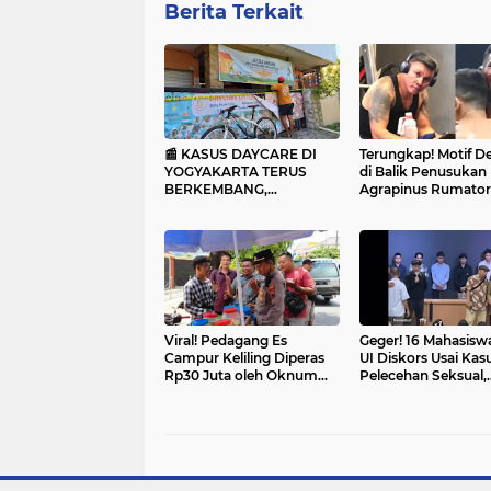
Berita Terkait
📰 KASUS DAYCARE DI
Terungkap! Motif 
YOGYAKARTA TERUS
di Balik Penusukan
BERKEMBANG,
Agrapinus Rumator
TERUNGKAP JEJAK
Bandara Karel
HUKUM PENGELOLA
Sadsuitubun
Viral! Pedagang Es
Geger! 16 Mahasisw
Campur Keliling Diperas
UI Diskors Usai Kas
Rp30 Juta oleh Oknum
Pelecehan Seksual,
Ormas di Kudus
Kampus Ambil Tin
Tegas