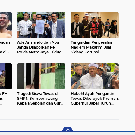
Dendam
Ade Armando dan Abu
Tangis dan Penyesalan
Janda Dilaporkan ke
Nadiem Makarim Usai
a di
Polda Metro Jaya, Diduga
Sidang Korupsi
Provokasi Video Jusuf
Chromebook: “Saya
Kalla
Banyak Kekurangan”
a FH
Tragedi Siswa Tewas di
Heboh! Ayah Pengantin
us
SMPN Sumberlawang,
Tewas Dikeroyok Preman,
Kepala Sekolah dan Guru
Gubernur Jabar Turun
dakan
Terancam Sanksi!
Tangan