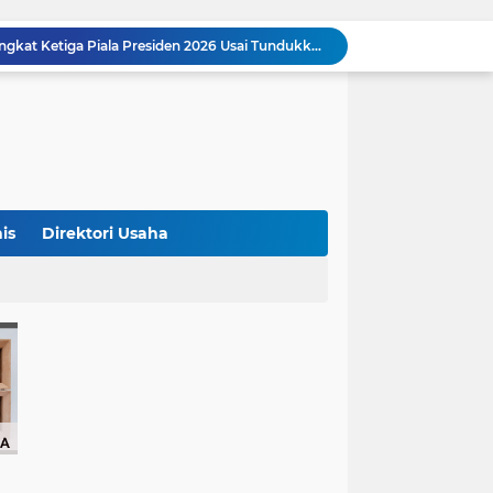
Persija Jakarta Raih Peringkat Ketiga Piala Presiden 2026 Usai Tundukkan Arema FC 3-1
Studi Ungkap Hampir 270 Ribu Warga Israel Tinggalkan Negaranya Sejak 2023, Akademisi Sebut Situasi Mengkhawatirkan
Bank Dunia: 48 Persen UMKM Batasi Penggunaan QRIS karena Khawatir Dipantau Pajak
Terungkap! Satpam Tewas Terborgol di Waduk Jatiluhur Sempat Kirim Foto Lama ke Istri, Dedi Mulyadi Soroti Kejanggalan
Klasemen ASEAN Championship Cup 2026: Indonesia Menang 5-1, Mitchell Baker Hattrick dan Puncaki Top Skor
Polda Metro Jaya Sebut Tuntutan Ganti Rugi Rp206 Juta Roy Suryo Tak Logis, Ini Alasannya
Iran Dikabarkan Incar 400 Rudal Pertahanan Udara China, Benarkah? Ini Penjelasan Lengkapnya
7 Lip Gloss Murah di Bawah Rp100 Ribu, Ada yang Tahan Lama dan Bikin Bibir Makin Glossy
is
Direktori Usaha
Indonesia Gagal ke Semifinal, Keputusan Wasit Oman di Laga Kontra Singapura Jadi Sorotan
Barcelona Tikung Real Madrid, Rodri Dikabarkan Pilih Berlabuh ke Camp Nou