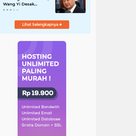
Wang Yi Desak
Perdamaian Timur
Tengah dan Soroti
Ketegangan dengan
Lihat Selengkapnya
AS