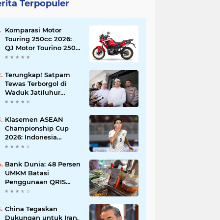
rita Terpopuler
Komparasi Motor
Touring 250cc 2026:
QJ Motor Tourino 250
DX, Suzuki V-Strom
250 SX, atau Kawasaki
Versys-X 250?
Terungkap! Satpam
Tewas Terborgol di
Waduk Jatiluhur
Sempat Kirim Foto
Lama ke Istri, Dedi
Mulyadi Soroti
Klasemen ASEAN
Kejanggalan
Championship Cup
2026: Indonesia
Menang 5-1, Mitchell
Baker Hattrick dan
Puncaki Top Skor
Bank Dunia: 48 Persen
UMKM Batasi
Penggunaan QRIS
karena Khawatir
Dipantau Pajak
China Tegaskan
Dukungan untuk Iran,