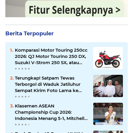
Berita Terpopuler
Komparasi Motor Touring 250cc
2026: QJ Motor Tourino 250 DX,
Suzuki V-Strom 250 SX, atau
Kawasaki Versys-X 250?
Terungkap! Satpam Tewas
Terborgol di Waduk Jatiluhur
Sempat Kirim Foto Lama ke
Istri, Dedi Mulyadi Soroti
Kejanggalan
Klasemen ASEAN
Championship Cup 2026:
Indonesia Menang 5-1, Mitchell
Baker Hattrick dan Puncaki Top
Skor