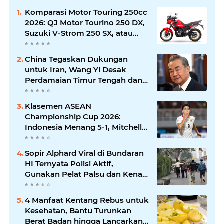
Komparasi Motor Touring 250cc
2026: QJ Motor Tourino 250 DX,
Suzuki V-Strom 250 SX, atau
Kawasaki Versys-X 250?
China Tegaskan Dukungan
untuk Iran, Wang Yi Desak
Perdamaian Timur Tengah dan
Soroti Ketegangan dengan AS
Klasemen ASEAN
Championship Cup 2026:
Indonesia Menang 5-1, Mitchell
Baker Hattrick dan Puncaki Top
Skor
Sopir Alphard Viral di Bundaran
HI Ternyata Polisi Aktif,
Gunakan Pelat Palsu dan Kena
Tilang
4 Manfaat Kentang Rebus untuk
Kesehatan, Bantu Turunkan
Berat Badan hingga Lancarkan