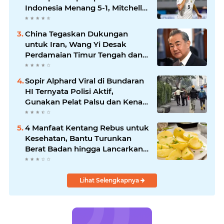
Indonesia Menang 5-1, Mitchell
Baker Hattrick dan Puncaki Top
Skor
China Tegaskan Dukungan
untuk Iran, Wang Yi Desak
Perdamaian Timur Tengah dan
Soroti Ketegangan dengan AS
Sopir Alphard Viral di Bundaran
HI Ternyata Polisi Aktif,
Gunakan Pelat Palsu dan Kena
Tilang
4 Manfaat Kentang Rebus untuk
Kesehatan, Bantu Turunkan
Berat Badan hingga Lancarkan
Pencernaan
Lihat Selengkapnya