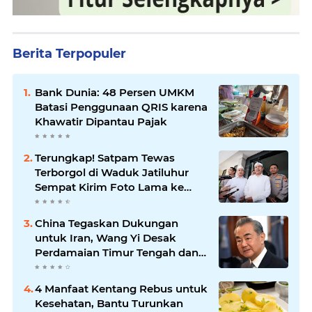
Berita Terpopuler
Bank Dunia: 48 Persen UMKM
Batasi Penggunaan QRIS karena
Khawatir Dipantau Pajak
Terungkap! Satpam Tewas
Terborgol di Waduk Jatiluhur
Sempat Kirim Foto Lama ke
Istri, Dedi Mulyadi Soroti
Kejanggalan
China Tegaskan Dukungan
untuk Iran, Wang Yi Desak
Perdamaian Timur Tengah dan
Soroti Ketegangan dengan AS
4 Manfaat Kentang Rebus untuk
Kesehatan, Bantu Turunkan