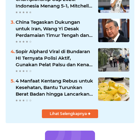
Indonesia Menang 5-1, Mitchell
Baker Hattrick dan Puncaki Top
Skor
China Tegaskan Dukungan
untuk Iran, Wang Yi Desak
Perdamaian Timur Tengah dan
Soroti Ketegangan dengan AS
Sopir Alphard Viral di Bundaran
HI Ternyata Polisi Aktif,
Gunakan Pelat Palsu dan Kena
Tilang
4 Manfaat Kentang Rebus untuk
Kesehatan, Bantu Turunkan
Berat Badan hingga Lancarkan
Pencernaan
Lihat Selengkapnya