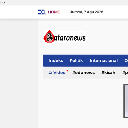
-->
HOME
Jum'at
7 Agu 2026
Indeks
Politik
Internasional
O
Video
edunews
kisah
p