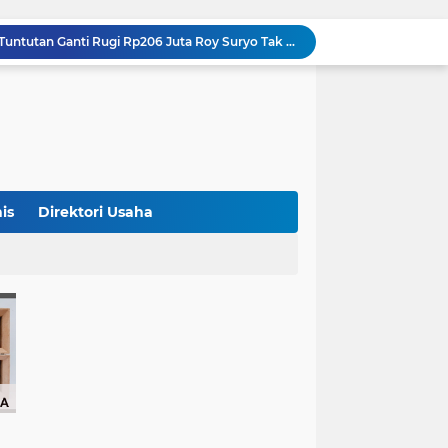
Iran Dikabarkan Incar 400 Rudal Pertahanan Udara China, Benarkah? Ini Penjelasan Lengkapnya
4 Manfaat Kentang Rebus untuk Kesehatan, Bantu Turunkan Berat Badan hingga Lancarkan Pencernaan
Sopir Alphard Viral di Bundaran HI Ternyata Polisi Aktif, Gunakan Pelat Palsu dan Kena Tilang
Barcelona Tikung Real Madrid, Rodri Dikabarkan Pilih Berlabuh ke Camp Nou
Persija Jakarta Raih Peringkat Ketiga Piala Presiden 2026 Usai Tundukkan Arema FC 3-1
Studi Ungkap Hampir 270 Ribu Warga Israel Tinggalkan Negaranya Sejak 2023, Akademisi Sebut Situasi Mengkhawatirkan
Bank Dunia: 48 Persen UMKM Batasi Penggunaan QRIS karena Khawatir Dipantau Pajak
Terungkap! Satpam Tewas Terborgol di Waduk Jatiluhur Sempat Kirim Foto Lama ke Istri, Dedi Mulyadi Soroti Kejanggalan
is
Direktori Usaha
Klasemen ASEAN Championship Cup 2026: Indonesia Menang 5-1, Mitchell Baker Hattrick dan Puncaki Top Skor
Polda Metro Jaya Sebut Tuntutan Ganti Rugi Rp206 Juta Roy Suryo Tak Logis, Ini Alasannya