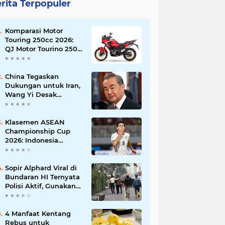
rita Terpopuler
Komparasi Motor
Touring 250cc 2026:
QJ Motor Tourino 250
DX, Suzuki V-Strom
250 SX, atau Kawasaki
Versys-X 250?
China Tegaskan
Dukungan untuk Iran,
Wang Yi Desak
Perdamaian Timur
Tengah dan Soroti
Ketegangan dengan
Klasemen ASEAN
AS
Championship Cup
2026: Indonesia
Menang 5-1, Mitchell
Baker Hattrick dan
Puncaki Top Skor
Sopir Alphard Viral di
Bundaran HI Ternyata
Polisi Aktif, Gunakan
Pelat Palsu dan Kena
Tilang
4 Manfaat Kentang
Rebus untuk