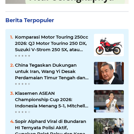
Berita Terpopuler
Komparasi Motor Touring 250cc
2026: QJ Motor Tourino 250 DX,
Suzuki V-Strom 250 SX, atau
Kawasaki Versys-X 250?
China Tegaskan Dukungan
untuk Iran, Wang Yi Desak
Perdamaian Timur Tengah dan
Soroti Ketegangan dengan AS
Klasemen ASEAN
Championship Cup 2026:
Indonesia Menang 5-1, Mitchell
Baker Hattrick dan Puncaki Top
Skor
Sopir Alphard Viral di Bundaran
HI Ternyata Polisi Aktif,
Gunakan Pelat Palsu dan Kena