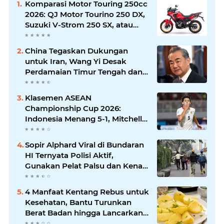
Komparasi Motor Touring 250cc
2026: QJ Motor Tourino 250 DX,
Suzuki V-Strom 250 SX, atau
Kawasaki Versys-X 250?
China Tegaskan Dukungan
untuk Iran, Wang Yi Desak
Perdamaian Timur Tengah dan
Soroti Ketegangan dengan AS
Klasemen ASEAN
Championship Cup 2026:
Indonesia Menang 5-1, Mitchell
Baker Hattrick dan Puncaki Top
Skor
Sopir Alphard Viral di Bundaran
HI Ternyata Polisi Aktif,
Gunakan Pelat Palsu dan Kena
Tilang
4 Manfaat Kentang Rebus untuk
Kesehatan, Bantu Turunkan
Berat Badan hingga Lancarkan
Pencernaan