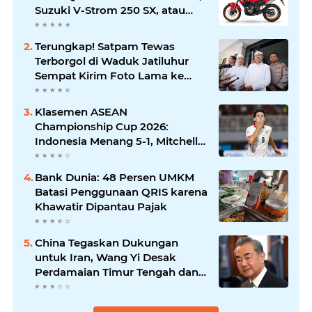
Suzuki V-Strom 250 SX, atau
Kawasaki Versys-X 250?
Terungkap! Satpam Tewas
Terborgol di Waduk Jatiluhur
Sempat Kirim Foto Lama ke
Istri, Dedi Mulyadi Soroti
Kejanggalan
Klasemen ASEAN
Championship Cup 2026:
Indonesia Menang 5-1, Mitchell
Baker Hattrick dan Puncaki Top
Skor
Bank Dunia: 48 Persen UMKM
Batasi Penggunaan QRIS karena
Khawatir Dipantau Pajak
China Tegaskan Dukungan
untuk Iran, Wang Yi Desak
Perdamaian Timur Tengah dan
Soroti Ketegangan dengan AS