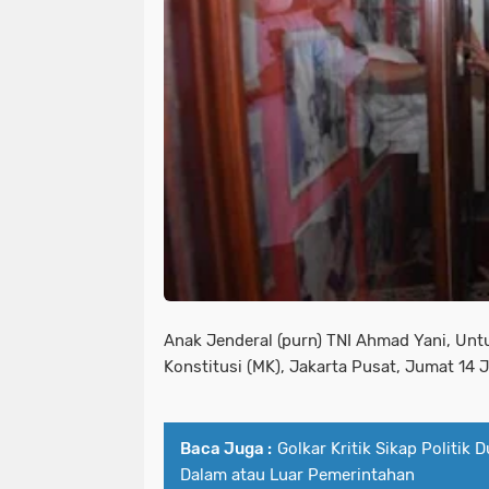
Anak Jenderal (purn) TNI Ahmad Yani, U
Konstitusi (MK), Jakarta Pusat, Jumat 14 
Baca Juga :
Golkar Kritik Sikap Politik 
Dalam atau Luar Pemerintahan