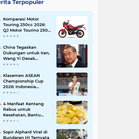
rita Terpopuler
Komparasi Motor
Touring 250cc 2026:
QJ Motor Tourino 250
DX, Suzuki V-Strom
250 SX, atau Kawasaki
Versys-X 250?
China Tegaskan
Dukungan untuk Iran,
Wang Yi Desak
Perdamaian Timur
Tengah dan Soroti
Ketegangan dengan
Klasemen ASEAN
AS
Championship Cup
2026: Indonesia
Menang 5-1, Mitchell
Baker Hattrick dan
Puncaki Top Skor
4 Manfaat Kentang
Rebus untuk
Kesehatan, Bantu
Turunkan Berat Badan
hingga Lancarkan
Pencernaan
Sopir Alphard Viral di
Bundaran HI Ternyata