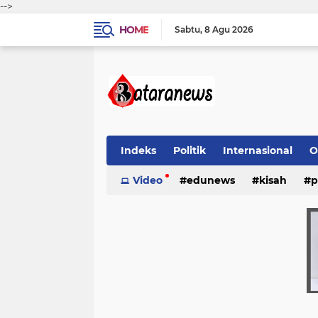
-->
HOME
Sabtu
8 Agu 2026
Indeks
Politik
Internasional
O
Video
edunews
kisah
p