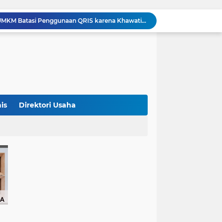
Terungkap! Satpam Tewas Terborgol di Waduk Jatiluhur Sempat Kirim Foto Lama ke Istri, Dedi Mulyadi Soroti Kejanggalan
Klasemen ASEAN Championship Cup 2026: Indonesia Menang 5-1, Mitchell Baker Hattrick dan Puncaki Top Skor
Polda Metro Jaya Sebut Tuntutan Ganti Rugi Rp206 Juta Roy Suryo Tak Logis, Ini Alasannya
Iran Dikabarkan Incar 400 Rudal Pertahanan Udara China, Benarkah? Ini Penjelasan Lengkapnya
7 Lip Gloss Murah di Bawah Rp100 Ribu, Ada yang Tahan Lama dan Bikin Bibir Makin Glossy
Indonesia Gagal ke Semifinal, Keputusan Wasit Oman di Laga Kontra Singapura Jadi Sorotan
Barcelona Tikung Real Madrid, Rodri Dikabarkan Pilih Berlabuh ke Camp Nou
Persija Jakarta Raih Peringkat Ketiga Piala Presiden 2026 Usai Tundukkan Arema FC 3-1
is
Direktori Usaha
Studi Ungkap Hampir 270 Ribu Warga Israel Tinggalkan Negaranya Sejak 2023, Akademisi Sebut Situasi Mengkhawatirkan
Bank Dunia: 48 Persen UMKM Batasi Penggunaan QRIS karena Khawatir Dipantau Pajak