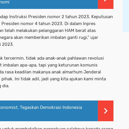
onomi
rhadap Instruksi Presiden nomor 2 tahun 2023, Keputusan
 Presiden nomor 4 tahun 2023. Di dalam Inpres
an telah melakukan pelanggaran HAM berat atas
egara akan memberikan imbalan ganti rugi,” ujar
i 2023.
ak tercermin, tidak ada anak-anak pahlawan revolusi
t imbalan apa-apa, tapi yang keturunan komunis
ada rasa keadilan makanya anak almarhum Jenderal
ihak. Ini tidak adil, jadi yang kita ajukan kami minta
g dia.
Economist, Tegaskan Demokrasi Indonesia
ah untuk membatalkan pengakuan salahnya kepada orang