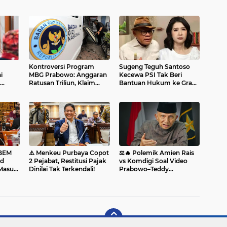
Kontroversi Program
Sugeng Teguh Santoso
i
MBG Prabowo: Anggaran
Kecewa PSI Tak Beri
Ratusan Triliun, Klaim
Bantuan Hukum ke Grace
Sukses 99,99%, hingga
Natalie
Sorotan Tata Kelola BGN
 BEM
⚠️ Menkeu Purbaya Copot
⚖️🔥 Polemik Amien Rais
ud
2 Pejabat, Restitusi Pajak
vs Komdigi Soal Video
 Masuk
Dinilai Tak Terkendali!
Prabowo–Teddy
”
Memanas, Meutya Hafid
Anggap Provokatif