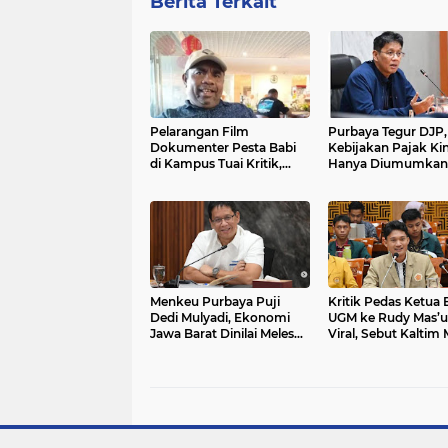
Berita Terkait
Pelarangan Film
Purbaya Tegur DJP,
Dokumenter Pesta Babi
Kebijakan Pajak Kin
di Kampus Tuai Kritik,
Hanya Diumumkan
Dinilai Bungkam
Menteri Keuangan
Kebebasan Akademik
Menkeu Purbaya Puji
Kritik Pedas Ketua
Dedi Mulyadi, Ekonomi
UGM ke Rudy Mas’
Jawa Barat Dinilai Melesat
Viral, Sebut Kaltim
dan Investasi Makin Kuat
“Fase Pembusukan