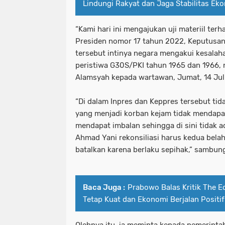
Lindungi Rakyat dan Jaga Stabilitas Ek
“Kami hari ini mengajukan uji materiil te
Presiden nomor 17 tahun 2022, Keputusan
tersebut intinya negara mengakui kesalah
peristiwa G30S/PKI tahun 1965 dan 1966, n
Alamsyah kepada wartawan, Jumat, 14 Jul
“Di dalam Inpres dan Keppres tersebut tid
yang menjadi korban kejam tidak mendapa
mendapat imbalan sehingga di sini tidak 
Ahmad Yani rekonsiliasi harus kedua belah p
batalkan karena berlaku sepihak,” sambun
Baca Juga :
Prabowo Balas Kritik The 
Tetap Kuat dan Ekonomi Berjalan Positif
Olehnya itu, ia meminta kepada pemerint