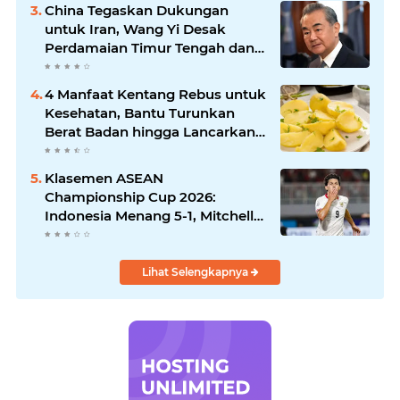
Kejanggalan
China Tegaskan Dukungan
untuk Iran, Wang Yi Desak
Perdamaian Timur Tengah dan
Soroti Ketegangan dengan AS
4 Manfaat Kentang Rebus untuk
Kesehatan, Bantu Turunkan
Berat Badan hingga Lancarkan
Pencernaan
Klasemen ASEAN
Championship Cup 2026:
Indonesia Menang 5-1, Mitchell
Baker Hattrick dan Puncaki Top
Skor
Lihat Selengkapnya