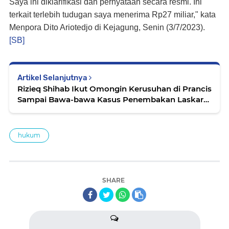
Saya ini diklarifikasi dan pernyataan secara resmi. Ini
terkait terlebih tudugan saya menerima Rp27 miliar," kata
Menpora Dito Ariotedjo di Kejagung, Senin (3/7/2023).
[SB]
Artikel Selanjutnya
Rizieq Shihab Ikut Omongin Kerusuhan di Prancis
Sampai Bawa-bawa Kasus Penembakan Laskar
FPI: Kalau Orang Kafir Diculik dan Siksa Kita…
hukum
SHARE