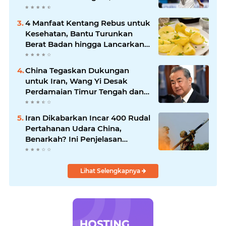
Baker Hattrick dan Puncaki Top
Skor
4 Manfaat Kentang Rebus untuk
Kesehatan, Bantu Turunkan
Berat Badan hingga Lancarkan
Pencernaan
China Tegaskan Dukungan
untuk Iran, Wang Yi Desak
Perdamaian Timur Tengah dan
Soroti Ketegangan dengan AS
Iran Dikabarkan Incar 400 Rudal
Pertahanan Udara China,
Benarkah? Ini Penjelasan
Lengkapnya
Lihat Selengkapnya