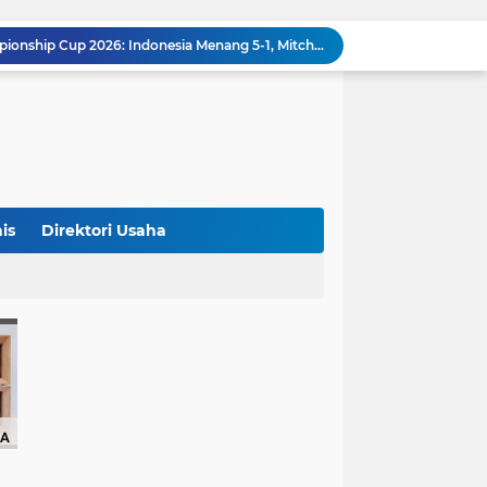
Klasemen ASEAN Championship Cup 2026: Indonesia Menang 5-1, Mitchell Baker Hattrick dan Puncaki Top Skor
Polda Metro Jaya Sebut Tuntutan Ganti Rugi Rp206 Juta Roy Suryo Tak Logis, Ini Alasannya
Iran Dikabarkan Incar 400 Rudal Pertahanan Udara China, Benarkah? Ini Penjelasan Lengkapnya
4 Manfaat Kentang Rebus untuk Kesehatan, Bantu Turunkan Berat Badan hingga Lancarkan Pencernaan
Sopir Alphard Viral di Bundaran HI Ternyata Polisi Aktif, Gunakan Pelat Palsu dan Kena Tilang
China Tegaskan Dukungan untuk Iran, Wang Yi Desak Perdamaian Timur Tengah dan Soroti Ketegangan dengan AS
9 Momen Paling Berkesan di Piala Dunia 2026, Rekor Mbappe hingga Dominasi Spanyol Jadi Sorotan
Harga Emas Turun, Saat Tepat Beli? Ini 4 Strategi Investasi yang Disarankan Pegadaian
is
Direktori Usaha
Bank Dunia: 48 Persen UMKM Batasi Penggunaan QRIS karena Khawatir Dipantau Pajak
Terungkap! Satpam Tewas Terborgol di Waduk Jatiluhur Sempat Kirim Foto Lama ke Istri, Dedi Mulyadi Soroti Kejanggalan