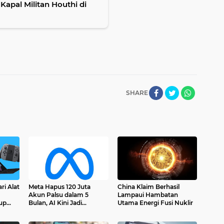
Kapal Militan Houthi di
SHARE
ri Alat
Meta Hapus 120 Juta
China Klaim Berhasil
Akun Palsu dalam 5
Lampaui Hambatan
up
Bulan, AI Kini Jadi
Utama Energi Fusi Nuklir
Pemburu Scam di
Facebook dan Instagram