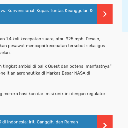
 vs. Konvensional: Kupas Tuntas Keunggulan &
n 1,4 kali kecepatan suara, atau 925 mph. Desain,
kan pesawat mencapai kecepatan tersebut sekaligus
pelan.
ingkat ambisi di balik Quest dan potensi manfaatnya,"
enelitian aeronautika di Markas Besar NASA di
 mereka hasilkan dari misi unik ini dengan regulator
5 di Indonesia: Irit, Canggih, dan Ramah