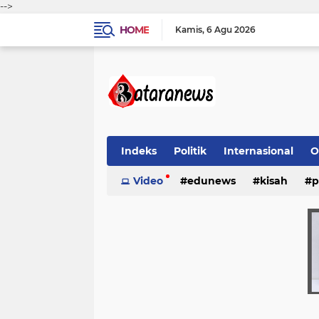
-->
HOME
Kamis
6 Agu 2026
Indeks
Politik
Internasional
O
Video
edunews
kisah
p