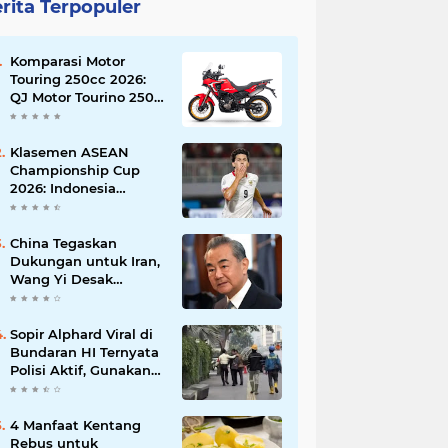
rita Terpopuler
Komparasi Motor
Touring 250cc 2026:
QJ Motor Tourino 250
DX, Suzuki V-Strom
250 SX, atau Kawasaki
Versys-X 250?
Klasemen ASEAN
Championship Cup
2026: Indonesia
Menang 5-1, Mitchell
Baker Hattrick dan
Puncaki Top Skor
China Tegaskan
Dukungan untuk Iran,
Wang Yi Desak
Perdamaian Timur
Tengah dan Soroti
Ketegangan dengan
Sopir Alphard Viral di
AS
Bundaran HI Ternyata
Polisi Aktif, Gunakan
Pelat Palsu dan Kena
Tilang
4 Manfaat Kentang
Rebus untuk