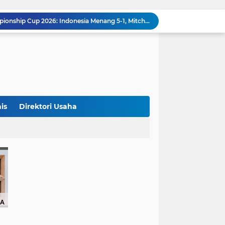
Klasemen ASEAN Championship Cup 2026: Indonesia Menang 5-1, Mitchell Baker Hattrick dan Puncaki Top Skor
Polda Metro Jaya Sebut Tuntutan Ganti Rugi Rp206 Juta Roy Suryo Tak Logis, Ini Alasannya
Iran Dikabarkan Incar 400 Rudal Pertahanan Udara China, Benarkah? Ini Penjelasan Lengkapnya
4 Manfaat Kentang Rebus untuk Kesehatan, Bantu Turunkan Berat Badan hingga Lancarkan Pencernaan
Sopir Alphard Viral di Bundaran HI Ternyata Polisi Aktif, Gunakan Pelat Palsu dan Kena Tilang
China Tegaskan Dukungan untuk Iran, Wang Yi Desak Perdamaian Timur Tengah dan Soroti Ketegangan dengan AS
9 Momen Paling Berkesan di Piala Dunia 2026, Rekor Mbappe hingga Dominasi Spanyol Jadi Sorotan
Harga Emas Turun, Saat Tepat Beli? Ini 4 Strategi Investasi yang Disarankan Pegadaian
is
Direktori Usaha
Bank Dunia: 48 Persen UMKM Batasi Penggunaan QRIS karena Khawatir Dipantau Pajak
Terungkap! Satpam Tewas Terborgol di Waduk Jatiluhur Sempat Kirim Foto Lama ke Istri, Dedi Mulyadi Soroti Kejanggalan