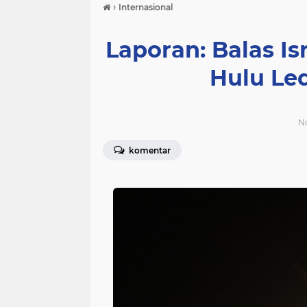
›
Internasional
Laporan: Balas Is
Hulu Le
N
komentar