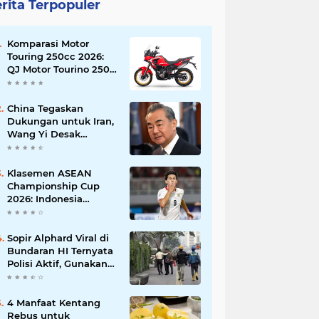
rita Terpopuler
Komparasi Motor
Touring 250cc 2026:
QJ Motor Tourino 250
DX, Suzuki V-Strom
250 SX, atau Kawasaki
Versys-X 250?
China Tegaskan
Dukungan untuk Iran,
Wang Yi Desak
Perdamaian Timur
Tengah dan Soroti
Ketegangan dengan
Klasemen ASEAN
AS
Championship Cup
2026: Indonesia
Menang 5-1, Mitchell
Baker Hattrick dan
Puncaki Top Skor
Sopir Alphard Viral di
Bundaran HI Ternyata
Polisi Aktif, Gunakan
Pelat Palsu dan Kena
Tilang
4 Manfaat Kentang
Rebus untuk