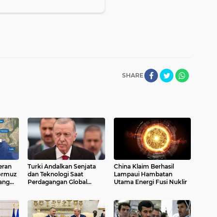
SHARE
eran
Turki Andalkan Senjata
China Klaim Berhasil
Hormuz
dan Teknologi Saat
Lampaui Hambatan
ang
Perdagangan Global
Utama Energi Fusi Nuklir
Melambat, Defisit Dagang
Turun 15,7 Persen