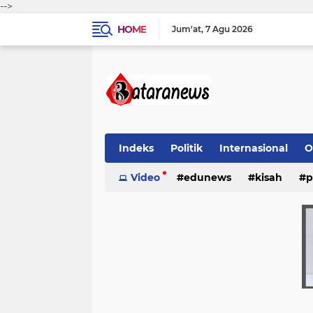
-->
HOME
Jum'at
7 Agu 2026
Indeks
Politik
Internasional
O
Video
edunews
kisah
p