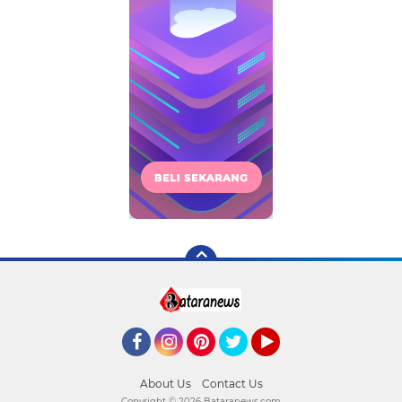
Facebook
Instagram
Pinterest
Twitter
YouTube
About Us
Contact Us
Copyright ©
2026 Bataranews.com