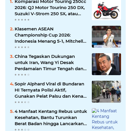
Komparasi Motor Touring 250cc
2026: QJ Motor Tourino 250 DX,
Suzuki V-Strom 250 SX, atau
Kawasaki Versys-X 250?
Klasemen ASEAN
Championship Cup 2026:
Indonesia Menang 5-1, Mitchell
Baker Hattrick dan Puncaki Top
Skor
China Tegaskan Dukungan
untuk Iran, Wang Yi Desak
Perdamaian Timur Tengah dan
Soroti Ketegangan dengan AS
Sopir Alphard Viral di Bundaran
HI Ternyata Polisi Aktif,
Gunakan Pelat Palsu dan Kena
Tilang
4 Manfaat Kentang Rebus untuk
Kesehatan, Bantu Turunkan
Berat Badan hingga Lancarkan
Pencernaan