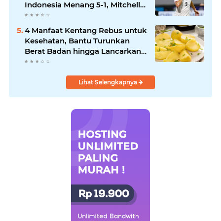
Indonesia Menang 5-1, Mitchell
Baker Hattrick dan Puncaki Top
Skor
4 Manfaat Kentang Rebus untuk
Kesehatan, Bantu Turunkan
Berat Badan hingga Lancarkan
Pencernaan
Lihat Selengkapnya