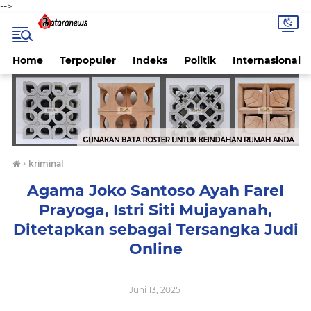
-->
Home
Terpopuler
Indeks
Politik
Internasional
›
kriminal
Agama Joko Santoso Ayah Farel
Prayoga, Istri Siti Mujayanah,
Ditetapkan sebagai Tersangka Judi
Online
Juni 13, 2025