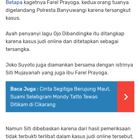
Betapa
kagetnya Farel Prayoga, kedua orang tuanya
digelandang Polresta Banyuwangi karena tersangkut
kasus.
Ayah penyanyi lagu Ojo Dibandingke itu ditangkap
karena kasus judi online dan ditetapkan sebagai
tersangka.
Joko Suyoto juga diamankan bersama dengan istrinya
Siti Mujayanah yang juga ibu Farel Prayoga.
Baca Juga :
Cinta Segitiga Berujung Maut,
Suami Selebgram Mondy Tatto Tewas
Ditikam di Cikarang
Namun Siti dibebaskan karena dari hasil pemeriksaan
tidak terbukti terlibat dalam kasus judi online tersebut.