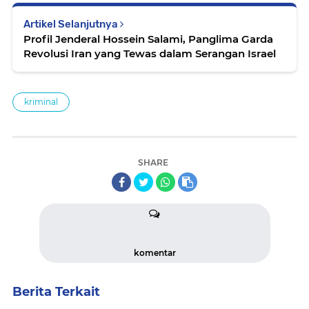
Artikel Selanjutnya
Profil Jenderal Hossein Salami, Panglima Garda
Revolusi Iran yang Tewas dalam Serangan Israel
kriminal
SHARE
komentar
Berita Terkait