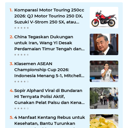
Komparasi Motor Touring 250cc
2026: QJ Motor Tourino 250 DX,
Suzuki V-Strom 250 SX, atau
Kawasaki Versys-X 250?
China Tegaskan Dukungan
untuk Iran, Wang Yi Desak
Perdamaian Timur Tengah dan
Soroti Ketegangan dengan AS
Klasemen ASEAN
Championship Cup 2026:
Indonesia Menang 5-1, Mitchell
Baker Hattrick dan Puncaki Top
Skor
Sopir Alphard Viral di Bundaran
HI Ternyata Polisi Aktif,
Gunakan Pelat Palsu dan Kena
Tilang
4 Manfaat Kentang Rebus untuk
Kesehatan, Bantu Turunkan