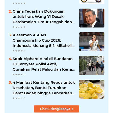
Kawasaki Versys-X 250?
China Tegaskan Dukungan
untuk Iran, Wang Yi Desak
Perdamaian Timur Tengah dan
Soroti Ketegangan dengan AS
Klasemen ASEAN
Championship Cup 2026:
Indonesia Menang 5-1, Mitchell
Baker Hattrick dan Puncaki Top
Skor
Sopir Alphard Viral di Bundaran
HI Ternyata Polisi Aktif,
Gunakan Pelat Palsu dan Kena
Tilang
4 Manfaat Kentang Rebus untuk
Kesehatan, Bantu Turunkan
Berat Badan hingga Lancarkan
Pencernaan
Lihat Selengkapnya