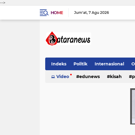
-->
HOME
Jum'at
7 Agu 2026
Indeks
Politik
Internasional
O
Video
edunews
kisah
p