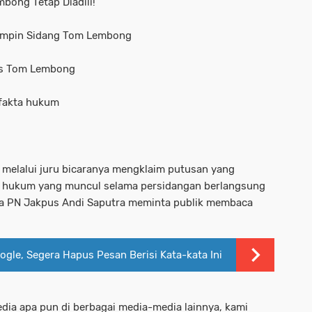
bong Tetap Diadili!
 Pimpin Sidang Tom Lembong
is Tom Lembong
 fakta hukum
t melalui juru bicaranya mengklaim putusan yang
a hukum yang muncul selama persidangan berlangsung
ara PN Jakpus Andi Saputra meminta publik membaca
le, Segera Hapus Pesan Berisi Kata-kata Ini
edia apa pun di berbagai media-media lainnya, kami