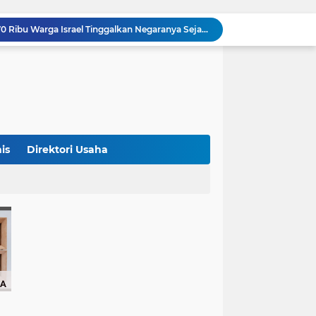
Bank Dunia: 48 Persen UMKM Batasi Penggunaan QRIS karena Khawatir Dipantau Pajak
Terungkap! Satpam Tewas Terborgol di Waduk Jatiluhur Sempat Kirim Foto Lama ke Istri, Dedi Mulyadi Soroti Kejanggalan
Klasemen ASEAN Championship Cup 2026: Indonesia Menang 5-1, Mitchell Baker Hattrick dan Puncaki Top Skor
Polda Metro Jaya Sebut Tuntutan Ganti Rugi Rp206 Juta Roy Suryo Tak Logis, Ini Alasannya
Iran Dikabarkan Incar 400 Rudal Pertahanan Udara China, Benarkah? Ini Penjelasan Lengkapnya
4 Manfaat Kentang Rebus untuk Kesehatan, Bantu Turunkan Berat Badan hingga Lancarkan Pencernaan
Sopir Alphard Viral di Bundaran HI Ternyata Polisi Aktif, Gunakan Pelat Palsu dan Kena Tilang
Barcelona Tikung Real Madrid, Rodri Dikabarkan Pilih Berlabuh ke Camp Nou
is
Direktori Usaha
Persija Jakarta Raih Peringkat Ketiga Piala Presiden 2026 Usai Tundukkan Arema FC 3-1
Studi Ungkap Hampir 270 Ribu Warga Israel Tinggalkan Negaranya Sejak 2023, Akademisi Sebut Situasi Mengkhawatirkan