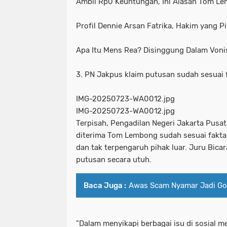
Ambil Rp0 Keuntungan, Ini Alasan Tom Lem
Profil Dennie Arsan Fatrika, Hakim yang
Apa Itu Mens Rea? Disinggung Dalam Von
3. PN Jakpus klaim putusan sudah sesuai
IMG-20250723-WA0012.jpg
IMG-20250723-WA0012.jpg
Terpisah, Pengadilan Negeri Jakarta Pusa
diterima Tom Lembong sudah sesuai fakt
dan tak terpengaruh pihak luar. Juru Bic
putusan secara utuh.
Baca Juga :
Awas Scam Nyamar Jadi Goog
"Dalam menyikapi berbagai isu di sosial m