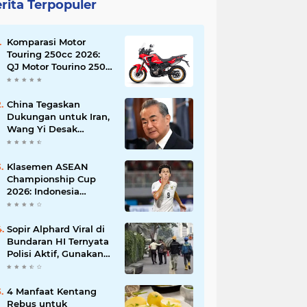
rita Terpopuler
Komparasi Motor
Touring 250cc 2026:
QJ Motor Tourino 250
DX, Suzuki V-Strom
250 SX, atau Kawasaki
Versys-X 250?
China Tegaskan
Dukungan untuk Iran,
Wang Yi Desak
Perdamaian Timur
Tengah dan Soroti
Ketegangan dengan
Klasemen ASEAN
AS
Championship Cup
2026: Indonesia
Menang 5-1, Mitchell
Baker Hattrick dan
Puncaki Top Skor
Sopir Alphard Viral di
Bundaran HI Ternyata
Polisi Aktif, Gunakan
Pelat Palsu dan Kena
Tilang
4 Manfaat Kentang
Rebus untuk