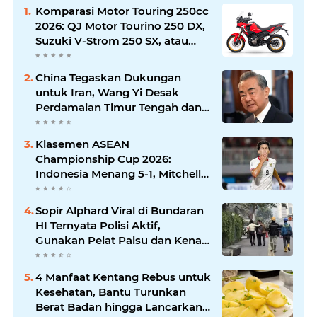
Komparasi Motor Touring 250cc
2026: QJ Motor Tourino 250 DX,
Suzuki V-Strom 250 SX, atau
Kawasaki Versys-X 250?
China Tegaskan Dukungan
untuk Iran, Wang Yi Desak
Perdamaian Timur Tengah dan
Soroti Ketegangan dengan AS
Klasemen ASEAN
Championship Cup 2026:
Indonesia Menang 5-1, Mitchell
Baker Hattrick dan Puncaki Top
Skor
Sopir Alphard Viral di Bundaran
HI Ternyata Polisi Aktif,
Gunakan Pelat Palsu dan Kena
Tilang
4 Manfaat Kentang Rebus untuk
Kesehatan, Bantu Turunkan
Berat Badan hingga Lancarkan