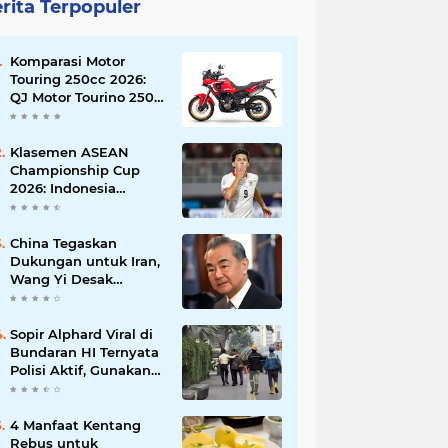
rita Terpopuler
Komparasi Motor
Touring 250cc 2026:
QJ Motor Tourino 250
DX, Suzuki V-Strom
250 SX, atau Kawasaki
Versys-X 250?
Klasemen ASEAN
Championship Cup
2026: Indonesia
Menang 5-1, Mitchell
Baker Hattrick dan
Puncaki Top Skor
China Tegaskan
Dukungan untuk Iran,
Wang Yi Desak
Perdamaian Timur
Tengah dan Soroti
Ketegangan dengan
Sopir Alphard Viral di
AS
Bundaran HI Ternyata
Polisi Aktif, Gunakan
Pelat Palsu dan Kena
Tilang
4 Manfaat Kentang
Rebus untuk