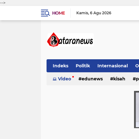
-->
HOME
Kamis
6 Agu 2026
Indeks
Politik
Internasional
O
Video
edunews
kisah
p