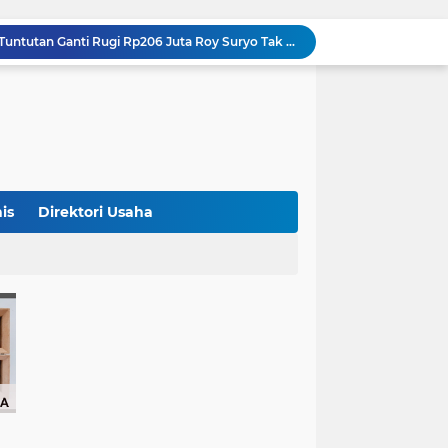
Polda Metro Jaya Sebut Tuntutan Ganti Rugi Rp206 Juta Roy Suryo Tak Logis, Ini Alasannya
Iran Dikabarkan Incar 400 Rudal Pertahanan Udara China, Benarkah? Ini Penjelasan Lengkapnya
4 Manfaat Kentang Rebus untuk Kesehatan, Bantu Turunkan Berat Badan hingga Lancarkan Pencernaan
Sopir Alphard Viral di Bundaran HI Ternyata Polisi Aktif, Gunakan Pelat Palsu dan Kena Tilang
China Tegaskan Dukungan untuk Iran, Wang Yi Desak Perdamaian Timur Tengah dan Soroti Ketegangan dengan AS
9 Momen Paling Berkesan di Piala Dunia 2026, Rekor Mbappe hingga Dominasi Spanyol Jadi Sorotan
Harga Emas Turun, Saat Tepat Beli? Ini 4 Strategi Investasi yang Disarankan Pegadaian
Bank Dunia: 48 Persen UMKM Batasi Penggunaan QRIS karena Khawatir Dipantau Pajak
is
Direktori Usaha
Terungkap! Satpam Tewas Terborgol di Waduk Jatiluhur Sempat Kirim Foto Lama ke Istri, Dedi Mulyadi Soroti Kejanggalan
Klasemen ASEAN Championship Cup 2026: Indonesia Menang 5-1, Mitchell Baker Hattrick dan Puncaki Top Skor