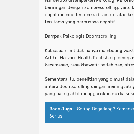
Hal serupa disampaikan Psikolog IPB Univ
beriringan dengan zombiescrolling, yaitu 
dapat memicu fenomena brain rot atau kele
terutama yang bernuansa negatif.
Dampak Psikologis Doomscrolling
Kebiasaan ini tidak hanya membuang waktu
Artikel Harvard Health Publishing meneg
kecemasan, rasa khawatir berlebihan, stre
Sementara itu, penelitian yang dimuat d
antara doomscrolling dengan meningkatny
yang paling aktif menggunakan media sosi
Baca Juga :
Sering Begadang? Kemenkes
Serius