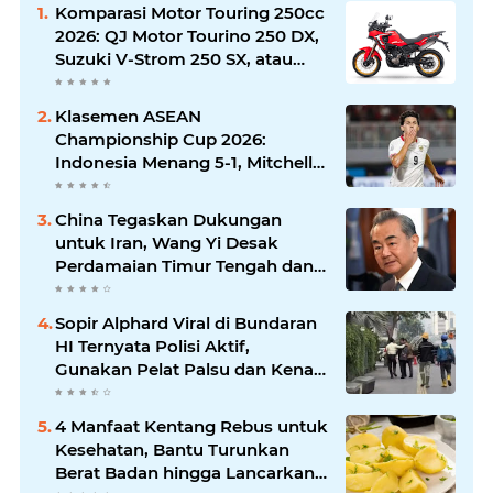
Komparasi Motor Touring 250cc
2026: QJ Motor Tourino 250 DX,
Suzuki V-Strom 250 SX, atau
Kawasaki Versys-X 250?
Klasemen ASEAN
Championship Cup 2026:
Indonesia Menang 5-1, Mitchell
Baker Hattrick dan Puncaki Top
Skor
China Tegaskan Dukungan
untuk Iran, Wang Yi Desak
Perdamaian Timur Tengah dan
Soroti Ketegangan dengan AS
Sopir Alphard Viral di Bundaran
HI Ternyata Polisi Aktif,
Gunakan Pelat Palsu dan Kena
Tilang
4 Manfaat Kentang Rebus untuk
Kesehatan, Bantu Turunkan
Berat Badan hingga Lancarkan