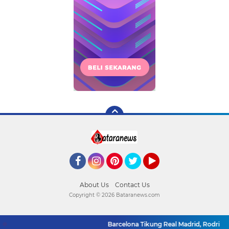
Facebook
Instagram
Pinterest
Twitter
YouTube
About Us
Contact Us
Copyright ©
2026 Bataranews.com
Barcelona Tikung Real Madrid, Rodri Dika