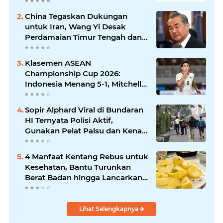
Kawasaki Versys-X 250?
China Tegaskan Dukungan
untuk Iran, Wang Yi Desak
Perdamaian Timur Tengah dan
Soroti Ketegangan dengan AS
Klasemen ASEAN
Championship Cup 2026:
Indonesia Menang 5-1, Mitchell
Baker Hattrick dan Puncaki Top
Skor
Sopir Alphard Viral di Bundaran
HI Ternyata Polisi Aktif,
Gunakan Pelat Palsu dan Kena
Tilang
4 Manfaat Kentang Rebus untuk
Kesehatan, Bantu Turunkan
Berat Badan hingga Lancarkan
Pencernaan
Lihat Selengkapnya