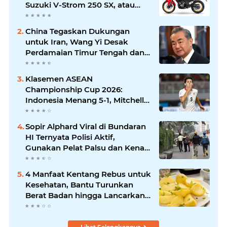
Suzuki V-Strom 250 SX, atau
Kawasaki Versys-X 250?
China Tegaskan Dukungan
untuk Iran, Wang Yi Desak
Perdamaian Timur Tengah dan
Soroti Ketegangan dengan AS
Klasemen ASEAN
Championship Cup 2026:
Indonesia Menang 5-1, Mitchell
Baker Hattrick dan Puncaki Top
Skor
Sopir Alphard Viral di Bundaran
HI Ternyata Polisi Aktif,
Gunakan Pelat Palsu dan Kena
Tilang
4 Manfaat Kentang Rebus untuk
Kesehatan, Bantu Turunkan
Berat Badan hingga Lancarkan
Pencernaan