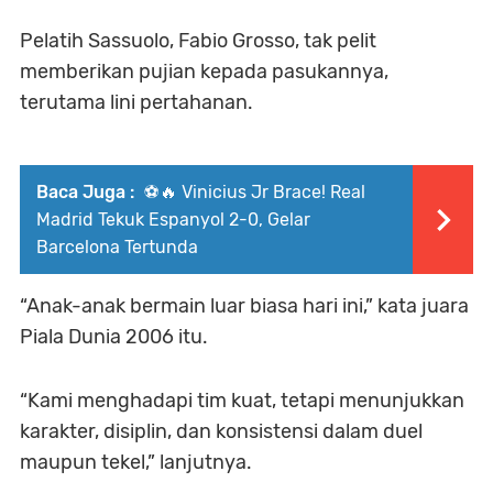
Pelatih Sassuolo, Fabio Grosso, tak pelit
memberikan pujian kepada pasukannya,
terutama lini pertahanan.
Baca Juga :
⚽🔥 Vinicius Jr Brace! Real
Madrid Tekuk Espanyol 2-0, Gelar
Barcelona Tertunda
“Anak-anak bermain luar biasa hari ini,” kata juara
Piala Dunia 2006 itu.
“Kami menghadapi tim kuat, tetapi menunjukkan
karakter, disiplin, dan konsistensi dalam duel
maupun tekel,” lanjutnya.