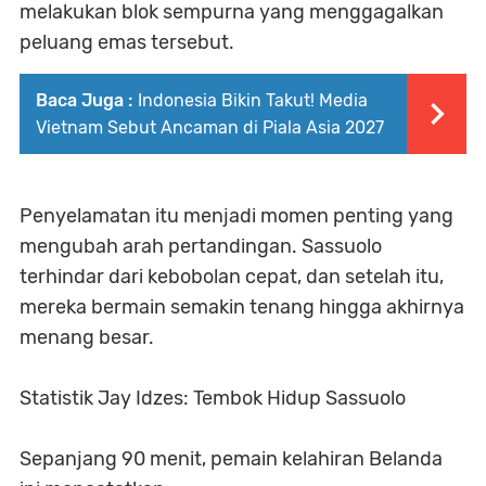
melakukan blok sempurna yang menggagalkan
peluang emas tersebut.
Baca Juga :
Indonesia Bikin Takut! Media
Vietnam Sebut Ancaman di Piala Asia 2027
Penyelamatan itu menjadi momen penting yang
mengubah arah pertandingan. Sassuolo
terhindar dari kebobolan cepat, dan setelah itu,
mereka bermain semakin tenang hingga akhirnya
menang besar.
Statistik Jay Idzes: Tembok Hidup Sassuolo
Sepanjang 90 menit, pemain kelahiran Belanda