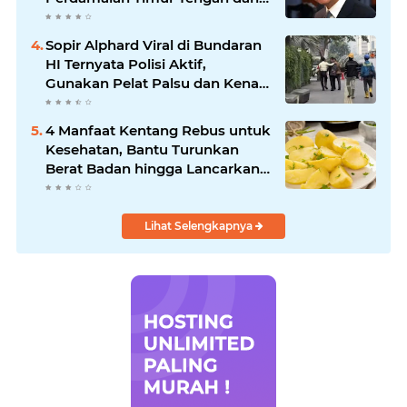
Soroti Ketegangan dengan AS
Sopir Alphard Viral di Bundaran
HI Ternyata Polisi Aktif,
Gunakan Pelat Palsu dan Kena
Tilang
4 Manfaat Kentang Rebus untuk
Kesehatan, Bantu Turunkan
Berat Badan hingga Lancarkan
Pencernaan
Lihat Selengkapnya