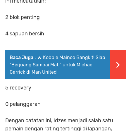
ini mencatatkan:
2 blok penting
4 sapuan bersih
Baca Juga :
🔥 Kobbie Mainoo Bangkit! Siap
“Berjuang Sampai Mati” untuk Michael
Carrick di Man United
5 recovery
0 pelanggaran
Dengan catatan ini, Idzes menjadi salah satu
pemain dengan rating tertinggi di lapangan,