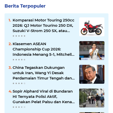
Berita Terpopuler
Komparasi Motor Touring 250cc
2026: QJ Motor Tourino 250 DX,
Suzuki V-Strom 250 SX, atau
Kawasaki Versys-X 250?
Klasemen ASEAN
Championship Cup 2026:
Indonesia Menang 5-1, Mitchell
Baker Hattrick dan Puncaki Top
Skor
China Tegaskan Dukungan
untuk Iran, Wang Yi Desak
Perdamaian Timur Tengah dan
Soroti Ketegangan dengan AS
Sopir Alphard Viral di Bundaran
HI Ternyata Polisi Aktif,
Gunakan Pelat Palsu dan Kena
Tilang