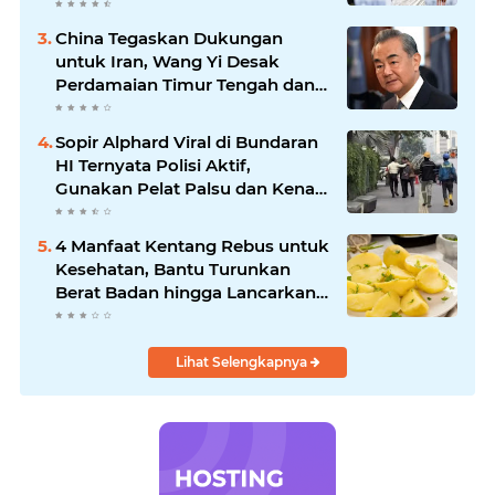
Baker Hattrick dan Puncaki Top
Skor
China Tegaskan Dukungan
untuk Iran, Wang Yi Desak
Perdamaian Timur Tengah dan
Soroti Ketegangan dengan AS
Sopir Alphard Viral di Bundaran
HI Ternyata Polisi Aktif,
Gunakan Pelat Palsu dan Kena
Tilang
4 Manfaat Kentang Rebus untuk
Kesehatan, Bantu Turunkan
Berat Badan hingga Lancarkan
Pencernaan
Lihat Selengkapnya