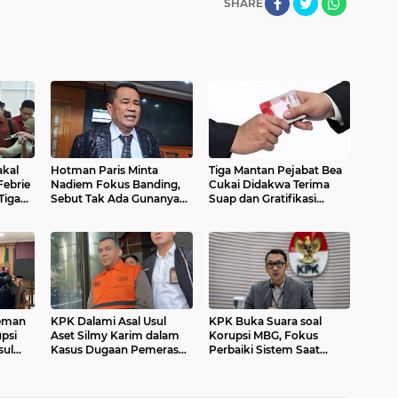
SHARE
akal
Hotman Paris Minta
Tiga Mantan Pejabat Bea
Febrie
Nadiem Fokus Banding,
Cukai Didakwa Terima
Tiga
Sebut Tak Ada Gunanya
Suap dan Gratifikasi
Libatkan Massa dan
Rp78,81 Miliar
Profesor
leman
KPK Dalami Asal Usul
KPK Buka Suara soal
psi
Aset Silmy Karim dalam
Korupsi MBG, Fokus
sul
Kasus Dugaan Pemerasan
Perbaiki Sistem Saat
h Dulu
Izin Tinggal WNA
Kejagung Proses 6
Tersangka