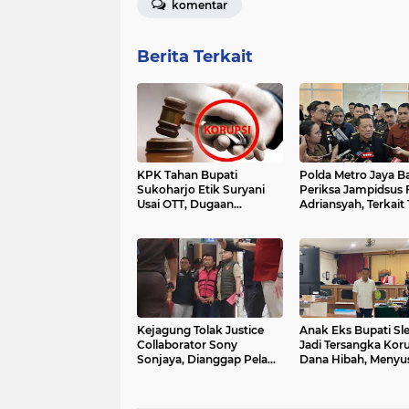
komentar
Berita Terkait
KPK Tahan Bupati
Polda Metro Jaya B
Sukoharjo Etik Suryani
Periksa Jampidsus 
Usai OTT, Dugaan
Adriansyah, Terkait 
Pemerasan Rugikan
Dugaan Korupsi
Pegawai hingga Miliaran
Rupiah
Kejagung Tolak Justice
Anak Eks Bupati S
Collaborator Sony
Jadi Tersangka Koru
Sonjaya, Dianggap Pelaku
Dana Hibah, Menyu
Utama Korupsi MBG
Ayahnya yang Lebi
Divonis