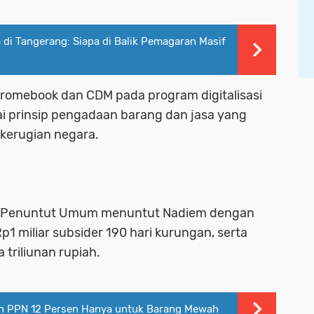
 di Tangerang: Siapa di Balik Pemagaran Masif
romebook dan CDM pada program digitalisasi
ai prinsip pengadaan barang dan jasa yang
kerugian negara.
a Penuntut Umum menuntut Nadiem dengan
1 miliar subsider 190 hari kurungan, serta
triliunan rupiah.
an PPN 12 Persen Hanya untuk Barang Mewah