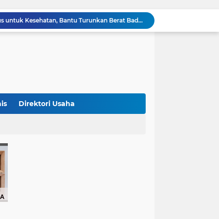
4 Manfaat Kentang Rebus untuk Kesehatan, Bantu Turunkan Berat Badan hingga Lancarkan Pencernaan
Sopir Alphard Viral di Bundaran HI Ternyata Polisi Aktif, Gunakan Pelat Palsu dan Kena Tilang
China Tegaskan Dukungan untuk Iran, Wang Yi Desak Perdamaian Timur Tengah dan Soroti Ketegangan dengan AS
9 Momen Paling Berkesan di Piala Dunia 2026, Rekor Mbappe hingga Dominasi Spanyol Jadi Sorotan
Harga Emas Turun, Saat Tepat Beli? Ini 4 Strategi Investasi yang Disarankan Pegadaian
Bank Dunia: 48 Persen UMKM Batasi Penggunaan QRIS karena Khawatir Dipantau Pajak
Terungkap! Satpam Tewas Terborgol di Waduk Jatiluhur Sempat Kirim Foto Lama ke Istri, Dedi Mulyadi Soroti Kejanggalan
Klasemen ASEAN Championship Cup 2026: Indonesia Menang 5-1, Mitchell Baker Hattrick dan Puncaki Top Skor
is
Direktori Usaha
Polda Metro Jaya Sebut Tuntutan Ganti Rugi Rp206 Juta Roy Suryo Tak Logis, Ini Alasannya
Iran Dikabarkan Incar 400 Rudal Pertahanan Udara China, Benarkah? Ini Penjelasan Lengkapnya