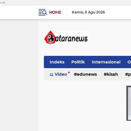
-->
HOME
Kamis
6 Agu 2026
Indeks
Politik
Internasional
O
Video
edunews
kisah
p