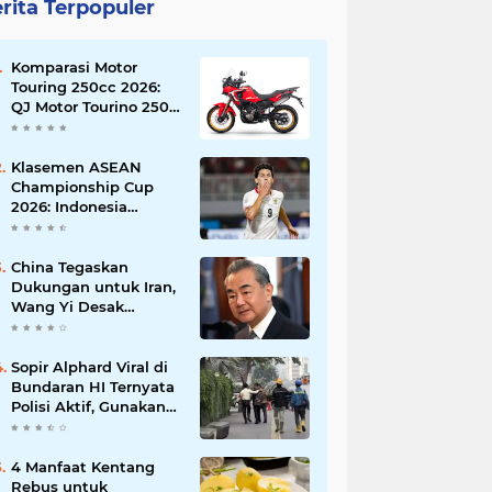
rita Terpopuler
Komparasi Motor
Touring 250cc 2026:
QJ Motor Tourino 250
DX, Suzuki V-Strom
250 SX, atau Kawasaki
Versys-X 250?
Klasemen ASEAN
Championship Cup
2026: Indonesia
Menang 5-1, Mitchell
Baker Hattrick dan
Puncaki Top Skor
China Tegaskan
Dukungan untuk Iran,
Wang Yi Desak
Perdamaian Timur
Tengah dan Soroti
Ketegangan dengan
Sopir Alphard Viral di
AS
Bundaran HI Ternyata
Polisi Aktif, Gunakan
Pelat Palsu dan Kena
Tilang
4 Manfaat Kentang
Rebus untuk