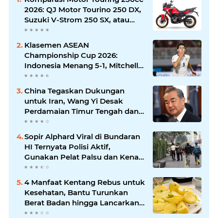
2026: QJ Motor Tourino 250 DX,
Suzuki V-Strom 250 SX, atau
Kawasaki Versys-X 250?
Klasemen ASEAN
Championship Cup 2026:
Indonesia Menang 5-1, Mitchell
Baker Hattrick dan Puncaki Top
Skor
China Tegaskan Dukungan
untuk Iran, Wang Yi Desak
Perdamaian Timur Tengah dan
Soroti Ketegangan dengan AS
Sopir Alphard Viral di Bundaran
HI Ternyata Polisi Aktif,
Gunakan Pelat Palsu dan Kena
Tilang
4 Manfaat Kentang Rebus untuk
Kesehatan, Bantu Turunkan
Berat Badan hingga Lancarkan
Pencernaan