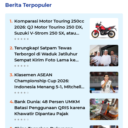
Berita Terpopuler
Komparasi Motor Touring 250cc
2026: QJ Motor Tourino 250 DX,
Suzuki V-Strom 250 SX, atau
Kawasaki Versys-X 250?
Terungkap! Satpam Tewas
Terborgol di Waduk Jatiluhur
Sempat Kirim Foto Lama ke
Istri, Dedi Mulyadi Soroti
Kejanggalan
Klasemen ASEAN
Championship Cup 2026:
Indonesia Menang 5-1, Mitchell
Baker Hattrick dan Puncaki Top
Skor
Bank Dunia: 48 Persen UMKM
Batasi Penggunaan QRIS karena
Khawatir Dipantau Pajak