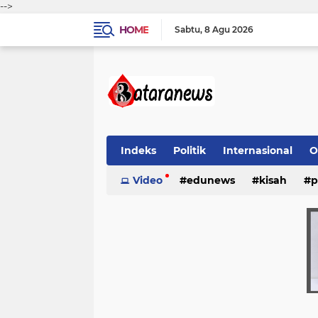
-->
HOME
Sabtu
8 Agu 2026
Indeks
Politik
Internasional
O
Video
edunews
kisah
p