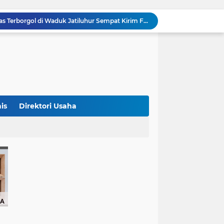
Terungkap! Satpam Tewas Terborgol di Waduk Jatiluhur Sempat Kirim Foto Lama ke Istri, Dedi Mulyadi Soroti Kejanggalan
Klasemen ASEAN Championship Cup 2026: Indonesia Menang 5-1, Mitchell Baker Hattrick dan Puncaki Top Skor
Polda Metro Jaya Sebut Tuntutan Ganti Rugi Rp206 Juta Roy Suryo Tak Logis, Ini Alasannya
Iran Dikabarkan Incar 400 Rudal Pertahanan Udara China, Benarkah? Ini Penjelasan Lengkapnya
4 Manfaat Kentang Rebus untuk Kesehatan, Bantu Turunkan Berat Badan hingga Lancarkan Pencernaan
Indonesia Gagal ke Semifinal, Keputusan Wasit Oman di Laga Kontra Singapura Jadi Sorotan
Barcelona Tikung Real Madrid, Rodri Dikabarkan Pilih Berlabuh ke Camp Nou
Persija Jakarta Raih Peringkat Ketiga Piala Presiden 2026 Usai Tundukkan Arema FC 3-1
is
Direktori Usaha
Studi Ungkap Hampir 270 Ribu Warga Israel Tinggalkan Negaranya Sejak 2023, Akademisi Sebut Situasi Mengkhawatirkan
Bank Dunia: 48 Persen UMKM Batasi Penggunaan QRIS karena Khawatir Dipantau Pajak