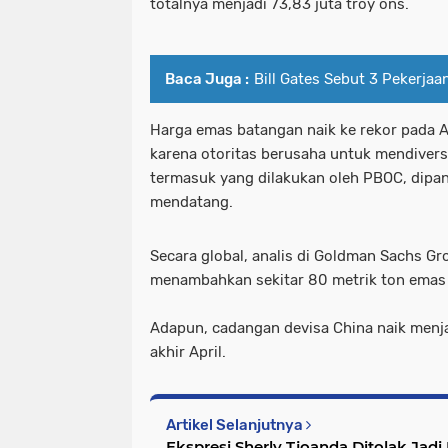
totalnya menjadi 73,83 juta troy ons.
Baca Juga :
Bill Gates Sebut 3 Pekerjaa
Harga emas batangan naik ke rekor pada Ap
karena otoritas berusaha untuk mendiversi
termasuk yang dilakukan oleh PBOC, dipa
mendatang.
Secara global, analis di Goldman Sachs G
menambahkan sekitar 80 metrik ton emas per
Adapun, cadangan devisa China naik menjad
akhir April.
Artikel Selanjutnya
Ekspresi Sherly Tjoanda Ditolak Jad