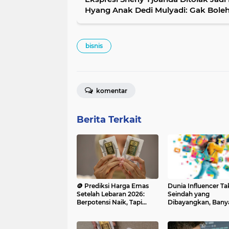
Hyang Anak Dedi Mulyadi: Gak Bole
bisnis
komentar
Berita Terkait
🪙 Prediksi Harga Emas
Dunia Influencer Ta
Setelah Lebaran 2026:
Seindah yang
Berpotensi Naik, Tapi
Dibayangkan, Bany
Tetap Fluktuatif
Kreator Kini Kesulit
Uang