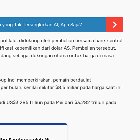
n yang Tak Tersingkirkan AI, Apa Saja?
ril lalu, didukung oleh pembelian bersama bank sentral
fikasi kepemilikan dari dolar AS. Pembelian tersebut,
ndang sebagai dukungan utama untuk harga di masa
roup Inc. memperkirakan, pemain berdaulat
 bulan, senilai sekitar $8,5 miliar pada harga saat ini.
i US$3.285 triliun pada Mei dari $3,282 triliun pada
i Ibu Sambung oleh Ni