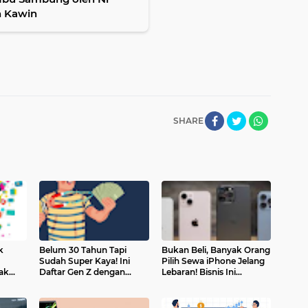
h Kawin
SHARE
k
Belum 30 Tahun Tapi
Bukan Beli, Banyak Orang
Sudah Super Kaya! Ini
Pilih Sewa iPhone Jelang
ak
Daftar Gen Z dengan
Lebaran! Bisnis Ini
an Cari
Harta Hingga Rp17 Triliun
Mendadak Kebanjiran
Order