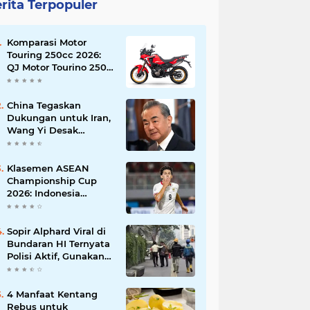
rita Terpopuler
Komparasi Motor
Touring 250cc 2026:
QJ Motor Tourino 250
DX, Suzuki V-Strom
250 SX, atau Kawasaki
Versys-X 250?
China Tegaskan
Dukungan untuk Iran,
Wang Yi Desak
Perdamaian Timur
Tengah dan Soroti
Ketegangan dengan
Klasemen ASEAN
AS
Championship Cup
2026: Indonesia
Menang 5-1, Mitchell
Baker Hattrick dan
Puncaki Top Skor
Sopir Alphard Viral di
Bundaran HI Ternyata
Polisi Aktif, Gunakan
Pelat Palsu dan Kena
Tilang
4 Manfaat Kentang
Rebus untuk